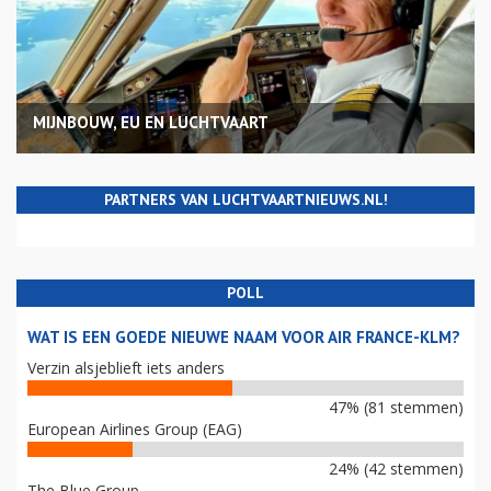
MIJNBOUW, EU EN LUCHTVAART
PARTNERS VAN LUCHTVAARTNIEUWS.NL!
POLL
WAT IS EEN GOEDE NIEUWE NAAM VOOR AIR FRANCE-KLM?
Verzin alsjeblieft iets anders
47% (81 stemmen)
European Airlines Group (EAG)
24% (42 stemmen)
The Blue Group