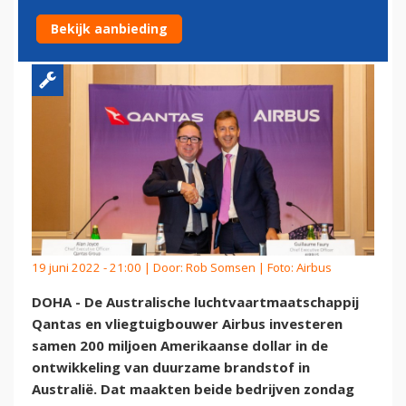
BIOBRANDSTOFPRODUCTIE
Bekijk aanbieding
19 juni 2022 - 21:00 | Door:
Rob Somsen
| Foto: Airbus
DOHA - De Australische luchtvaartmaatschappij
Qantas en vliegtuigbouwer Airbus investeren
samen 200 miljoen Amerikaanse dollar in de
ontwikkeling van duurzame brandstof in
Australië. Dat maakten beide bedrijven zondag