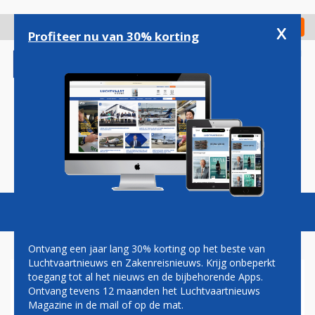
Overslaan
en
x
Digitaal Magazine
Registreer
Check in
naar
Profiteer nu van 30% korting
de
inhoud
gaan
Magazine
Podcasts
Vacatures
Toggl
naviga
Ontvang een jaar lang 30% korting op het beste van
Luchtvaartnieuws en Zakenreisnieuws. Krijg onbeperkt
toegang tot al het nieuws en de bijbehorende Apps.
QANTAS EN AIRBUS
Ontvang tevens 12 maanden het Luchtvaartnieuws
INVESTEREN SAMEN IN
Magazine in de mail of op de mat.