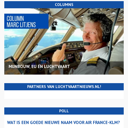
COLUMNS
MIJNBOUW, EU EN LUCHTVAART
PARTNERS VAN LUCHTVAARTNIEUWS.NL!
POLL
WAT IS EEN GOEDE NIEUWE NAAM VOOR AIR FRANCE-KLM?