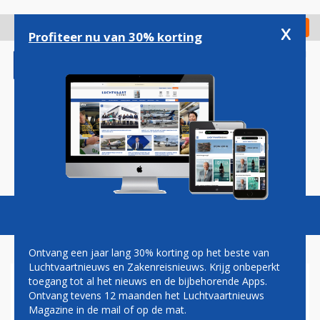
Overslaan
en
x
Digitaal Magazine
Registreer
Check in
naar
Profiteer nu van 30% korting
de
inhoud
gaan
Magazine
Podcasts
Vacatures
Toggl
naviga
Ontvang een jaar lang 30% korting op het beste van
Luchtvaartnieuws en Zakenreisnieuws. Krijg onbeperkt
toegang tot al het nieuws en de bijbehorende Apps.
TECHNOLOGIE
Ontvang tevens 12 maanden het Luchtvaartnieuws
Magazine in de mail of op de mat.