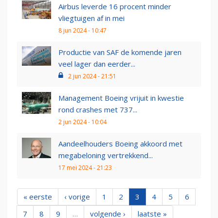
Airbus leverde 16 procent minder
vliegtuigen af in mei
8 jun 2024 - 10:47
Productie van SAF de komende jaren
veel lager dan eerder...
2 jun 2024 - 21:51
Management Boeing vrijuit in kwestie
rond crashes met 737...
2 jun 2024 - 10:04
Aandeelhouders Boeing akkoord met
megabeloning vertrekkend...
17 mei 2024 - 21:23
« eerste
‹ vorige
1
2
3
4
5
6
7
8
9
…
volgende ›
laatste »