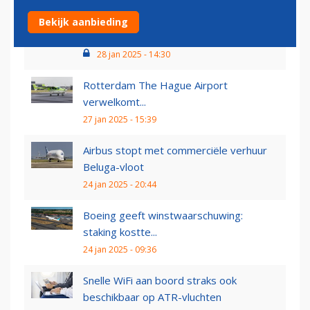
Boeing duikt diep in de rode cijfers, maar
Bekijk aanbieding
ziet licht aan...
28 jan 2025 - 14:30
Rotterdam The Hague Airport
verwelkomt...
27 jan 2025 - 15:39
Airbus stopt met commerciële verhuur
Beluga-vloot
24 jan 2025 - 20:44
Boeing geeft winstwaarschuwing:
staking kostte...
24 jan 2025 - 09:36
Snelle WiFi aan boord straks ook
beschikbaar op ATR-vluchten