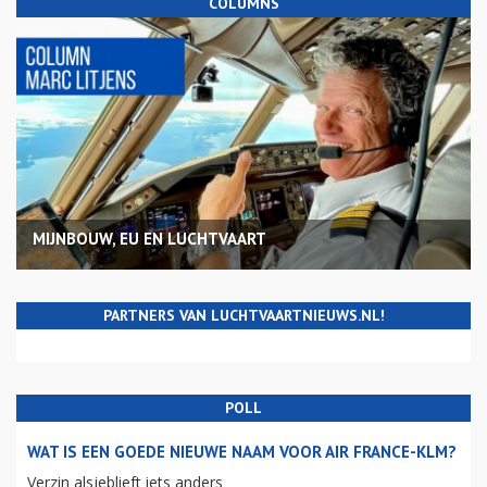
COLUMNS
MIJNBOUW, EU EN LUCHTVAART
PARTNERS VAN LUCHTVAARTNIEUWS.NL!
POLL
WAT IS EEN GOEDE NIEUWE NAAM VOOR AIR FRANCE-KLM?
Verzin alsjeblieft iets anders