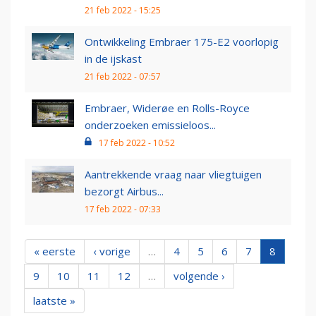
21 feb 2022 - 15:25
Ontwikkeling Embraer 175-E2 voorlopig
in de ijskast
21 feb 2022 - 07:57
Embraer, Widerøe en Rolls-Royce
onderzoeken emissieloos...
17 feb 2022 - 10:52
Aantrekkende vraag naar vliegtuigen
bezorgt Airbus...
17 feb 2022 - 07:33
« eerste
‹ vorige
…
4
5
6
7
8
9
10
11
12
…
volgende ›
laatste »