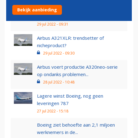
Airbus levert eerste A321neo aan
Bekijk aanbieding
prijsvechter JetSMART
29 jul 2022 - 09:31
Airbus A321XLR: trendsetter of
nicheproduct?
29 jul 2022 - 09:30
Airbus voert productie A320neo-serie
op ondanks problemen...
28 jul 2022 - 10:48
Lagere winst Boeing, nog geen
leveringen 787
27 jul 2022 - 15:18
Boeing ziet behoefte aan 2,1 miljoen
werknemers in de...