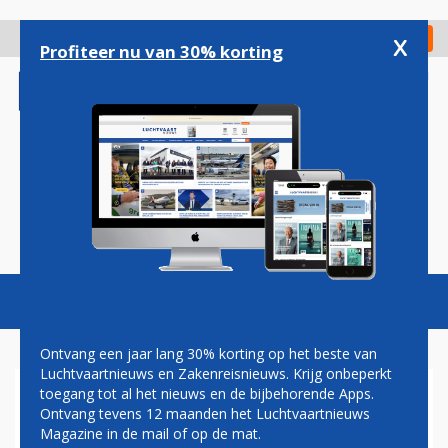
Overslaan
en
x
Digitaal Magazine
Registreer
Check in
naar
Profiteer nu van 30% korting
de
inhoud
gaan
Magazine
Podcasts
Vacatures
Toggl
naviga
Ontvang een jaar lang 30% korting op het beste van
Luchtvaartnieuws en Zakenreisnieuws. Krijg onbeperkt
toegang tot al het nieuws en de bijbehorende Apps.
TECHNOLOGIE
Ontvang tevens 12 maanden het Luchtvaartnieuws
Magazine in de mail of op de mat.