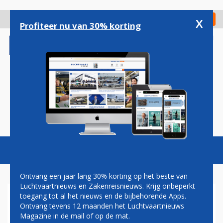
Overslaan
en
x
Digitaal Magazine
Registreer
Check in
naar
Profiteer nu van 30% korting
de
inhoud
gaan
Magazine
Podcasts
Vacatures
Toggl
naviga
Ontvang een jaar lang 30% korting op het beste van
Luchtvaartnieuws en Zakenreisnieuws. Krijg onbeperkt
toegang tot al het nieuws en de bijbehorende Apps.
TECHNOLOGIE
Ontvang tevens 12 maanden het Luchtvaartnieuws
Magazine in de mail of op de mat.