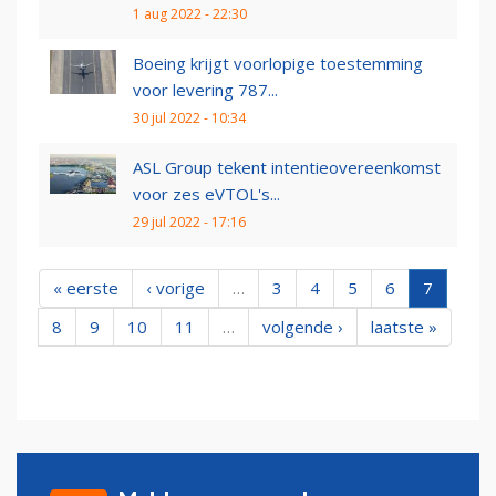
1 aug 2022 - 22:30
Boeing krijgt voorlopige toestemming
voor levering 787...
30 jul 2022 - 10:34
ASL Group tekent intentieovereenkomst
voor zes eVTOL's...
29 jul 2022 - 17:16
« eerste
‹ vorige
…
3
4
5
6
7
8
9
10
11
…
volgende ›
laatste »