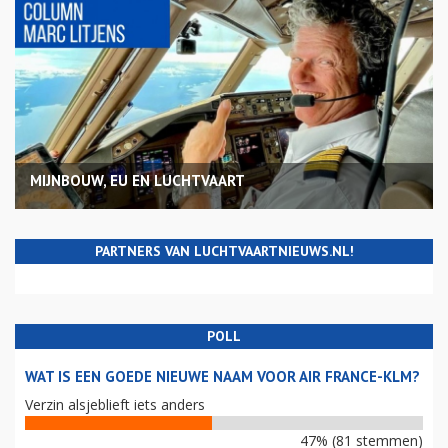
MIJNBOUW, EU EN LUCHTVAART
PARTNERS VAN LUCHTVAARTNIEUWS.NL!
POLL
WAT IS EEN GOEDE NIEUWE NAAM VOOR AIR FRANCE-KLM?
Verzin alsjeblieft iets anders
47% (81 stemmen)