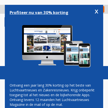
Overslaan
en
x
Digitaal Magazine
Registreer
Check in
naar
Profiteer nu van 30% korting
de
inhoud
gaan
Magazine
Podcasts
Vacatures
Toggl
naviga
Ontvang een jaar lang 30% korting op het beste van
Luchtvaartnieuws en Zakenreisnieuws. Krijg onbeperkt
toegang tot al het nieuws en de bijbehorende Apps.
CARLSON HOTELS
Ontvang tevens 12 maanden het Luchtvaartnieuws
WORLDWIDE EXPANDEERT
Magazine in de mail of op de mat.