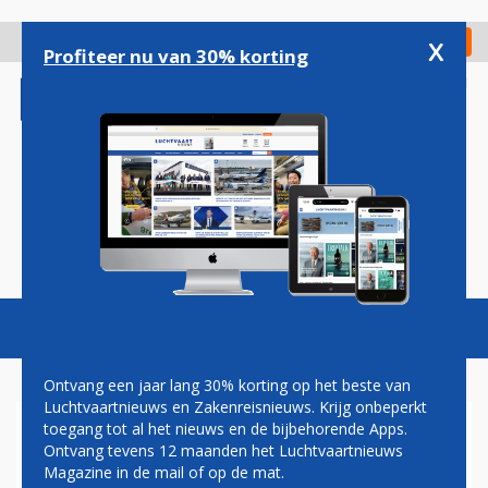
Overslaan
en
x
Digitaal Magazine
Registreer
Check in
naar
Profiteer nu van 30% korting
de
inhoud
gaan
Magazine
Podcasts
Vacatures
Toggl
naviga
Ontvang een jaar lang 30% korting op het beste van
Luchtvaartnieuws en Zakenreisnieuws. Krijg onbeperkt
toegang tot al het nieuws en de bijbehorende Apps.
CHINESE AIRLINES NIEUWE
Ontvang tevens 12 maanden het Luchtvaartnieuws
PARTNERS
Magazine in de mail of op de mat.