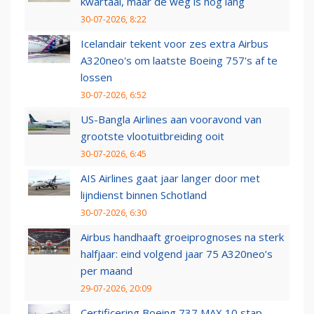
kwartaal, maar de weg is nog lang
30-07-2026, 8:22
Icelandair tekent voor zes extra Airbus
A320neo's om laatste Boeing 757's af te
lossen
30-07-2026, 6:52
US-Bangla Airlines aan vooravond van
grootste vlootuitbreiding ooit
30-07-2026, 6:45
AIS Airlines gaat jaar langer door met
lijndienst binnen Schotland
30-07-2026, 6:30
Airbus handhaaft groeiprognoses na sterk
halfjaar: eind volgend jaar 75 A320neo’s
per maand
29-07-2026, 20:09
Certificering Boeing 737 MAX 10 stap