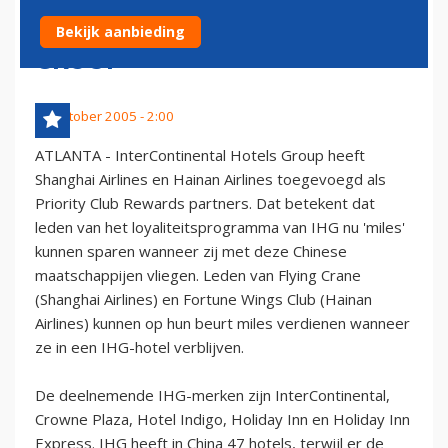
INTERCONTINENTAL HOTELS
Bekijk aanbieding
GROUP
19 oktober 2005 - 2:00
ATLANTA - InterContinental Hotels Group heeft
Shanghai Airlines en Hainan Airlines toegevoegd als
Priority Club Rewards partners. Dat betekent dat
leden van het loyaliteitsprogramma van IHG nu 'miles'
kunnen sparen wanneer zij met deze Chinese
maatschappijen vliegen. Leden van Flying Crane
(Shanghai Airlines) en Fortune Wings Club (Hainan
Airlines) kunnen op hun beurt miles verdienen wanneer
ze in een IHG-hotel verblijven.
De deelnemende IHG-merken zijn InterContinental,
Crowne Plaza, Hotel Indigo, Holiday Inn en Holiday Inn
Express. IHG heeft in China 47 hotels, terwijl er de