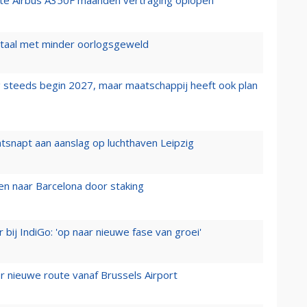
rste Airbus A350F maanden vertraging oplopen
wartaal met minder oorlogsgeweld
 steeds begin 2027, maar maatschappij heeft ook plan
tsnapt aan aanslag op luchthaven Leipzig
n naar Barcelona door staking
 bij IndiGo: 'op naar nieuwe fase van groei'
 nieuwe route vanaf Brussels Airport