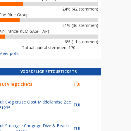
24% (42 stemmen)
The Blue Group
21% (36 stemmen)
Air-France-KLM-SAS(-TAP)
6% (11 stemmen)
Totaal aantal stemmen: 170
Meer polls
VOORDELIGE RETOURTICKETS
TUI vliegtickets
TUI
Jul: 8-dg cruise Oost Middellandse Zee
TUI
€1235
Jul: 9-daagse Chogogo Dive & Beach
TUI