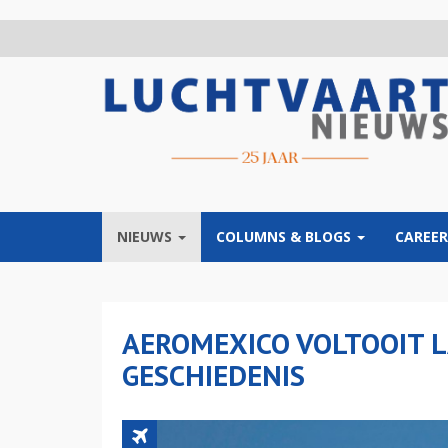
Overslaan
en
naar
de
inhoud
gaan
NIEUWS
COLUMNS & BLOGS
CAREER
AEROMEXICO VOLTOOIT 
GESCHIEDENIS