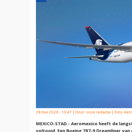
28 mei 2020 - 10:47 | Door:
onze redactie
| Foto: Aer
MEXICO-STAD - Aeromexico heeft de langste
voltooid. Een Boeing 787-9 Dreamliner van