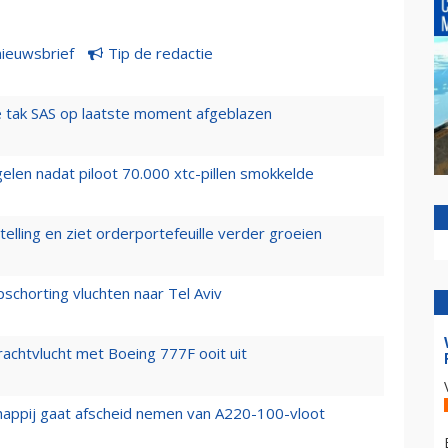
nieuwsbrief
Tip de redactie
 tak SAS op laatste moment afgeblazen
elen nadat piloot 70.000 xtc-pillen smokkelde
elling en ziet orderportefeuille verder groeien
chorting vluchten naar Tel Aviv
vrachtvlucht met Boeing 777F ooit uit
happij gaat afscheid nemen van A220-100-vloot