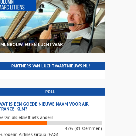
MIJNBOUW, EU EN LUCHTVAART
PARTNERS VAN LUCHTVAARTNIEUWS.NL!
POLL
WAT IS EEN GOEDE NIEUWE NAAM VOOR AIR
FRANCE-KLM?
Verzin alsjeblieft iets anders
47% (81 stemmen)
European Airlines Group (EAG)