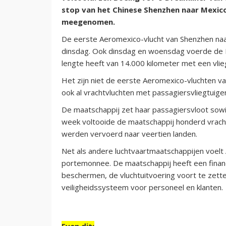
stop van het Chinese Shenzhen naar Mexi
meegenomen.
De eerste Aeromexico-vlucht van Shenzhen naa
dinsdag. Ook dinsdag en woensdag voerde de Me
lengte heeft van 14.000 kilometer met een vliegt
Het zijn niet de eerste Aeromexico-vluchten va
ook al vrachtvluchten met passagiersvliegtuigen
De maatschappij zet haar passagiersvloot sowie
week voltooide de maatschappij honderd vrach
werden vervoerd naar veertien landen.
Net als andere luchtvaartmaatschappijen voelt 
portemonnee. De maatschappij heeft een financi
beschermen, de vluchtuitvoering voort te zette
veiligheidssysteem voor personeel en klanten.
Even dit: