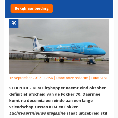
FOTO’S EN ERVARINGEN
Bekijk aanbieding
16 september 2017 - 17:56 | Door:
onze redactie
| Foto: KLM
SCHIPHOL - KLM Cityhopper neemt eind oktober
definitief afscheid van de Fokker 70. Daarmee
komt na decennia een einde aan een lange
vriendschap tussen KLM en Fokker.
Luchtvaartnieuws Magazine
staat uitgebreid stil