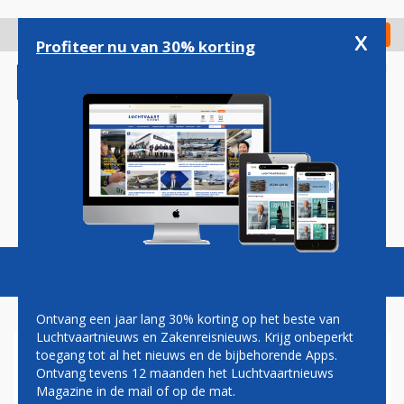
Overslaan
en
x
Digitaal Magazine
Registreer
Check in
naar
Profiteer nu van 30% korting
de
inhoud
gaan
Magazine
Podcasts
Vacatures
Toggl
naviga
Ontvang een jaar lang 30% korting op het beste van
Luchtvaartnieuws en Zakenreisnieuws. Krijg onbeperkt
toegang tot al het nieuws en de bijbehorende Apps.
AFSCHEID FOKKER 70 KLM
Ontvang tevens 12 maanden het Luchtvaartnieuws
CITYHOPPER: DEEL UW
Magazine in de mail of op de mat.