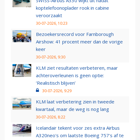
SWISS-Airbus A330 wijkt uit nadat
koptelefoonoplader rook in cabine
veroorzaakt
30-07-2026, 10:23
Bezoekersrecord voor Farnborough
Airshow: 41 procent meer dan de vorige
keer
30-07-2026, 9:30
KLM ziet resultaten verbeteren, maar
achteroverleunen is geen optie:
‘Realistisch blijven’
30-07-2026, 9:29
KLM laat verbetering zien in tweede
kwartaal, maar de weg is nog lang
30-07-2026, 8:22
Icelandair tekent voor zes extra Airbus
A320neo's om laatste Boeing 757's af te