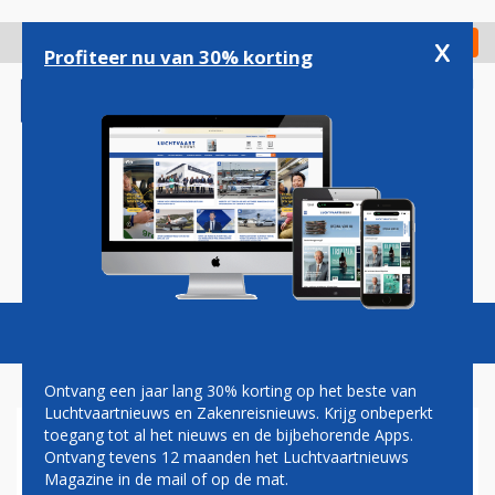
Overslaan
en
x
Digitaal Magazine
Registreer
Check in
naar
Profiteer nu van 30% korting
de
inhoud
gaan
Magazine
Podcasts
Vacatures
Toggl
naviga
Ontvang een jaar lang 30% korting op het beste van
Luchtvaartnieuws en Zakenreisnieuws. Krijg onbeperkt
toegang tot al het nieuws en de bijbehorende Apps.
AIR CANADA ZET IN OP
Ontvang tevens 12 maanden het Luchtvaartnieuws
SNELLE GROEI OP SCHIPHOL
Magazine in de mail of op de mat.