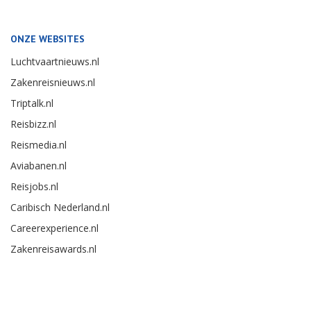
ONZE WEBSITES
Luchtvaartnieuws.nl
Zakenreisnieuws.nl
Triptalk.nl
Reisbizz.nl
Reismedia.nl
Aviabanen.nl
Reisjobs.nl
Caribisch Nederland.nl
Careerexperience.nl
Zakenreisawards.nl