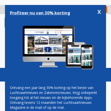
Overslaan
en
x
Digitaal Magazine
Registreer
Check in
naar
Profiteer nu van 30% korting
de
inhoud
gaan
Magazine
Podcasts
Vacatures
Toggl
naviga
Ontvang een jaar lang 30% korting op het beste van
Luchtvaartnieuws en Zakenreisnieuws. Krijg onbeperkt
toegang tot al het nieuws en de bijbehorende Apps.
AIR CANADA ZET IN OP
Ontvang tevens 12 maanden het Luchtvaartnieuws
SNELLE GROEI OP SCHIPHOL
Magazine in de mail of op de mat.