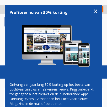
Overslaan
en
x
Digitaal Magazine
Registreer
Check in
naar
Profiteer nu van 30% korting
de
inhoud
gaan
Magazine
Podcasts
Vacatures
Toggl
naviga
Ontvang een jaar lang 30% korting op het beste van
Luchtvaartnieuws en Zakenreisnieuws. Krijg onbeperkt
toegang tot al het nieuws en de bijbehorende Apps.
AIR CANADA ZET IN OP
Ontvang tevens 12 maanden het Luchtvaartnieuws
SNELLE GROEI OP SCHIPHOL
Magazine in de mail of op de mat.