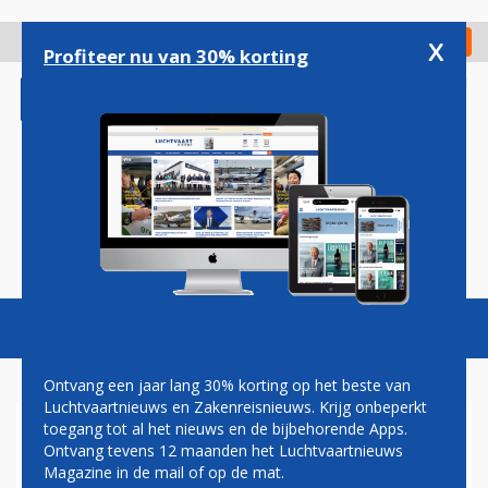
Overslaan
en
x
Digitaal Magazine
Registreer
Check in
naar
Profiteer nu van 30% korting
de
inhoud
gaan
Magazine
Podcasts
Vacatures
Toggl
naviga
Ontvang een jaar lang 30% korting op het beste van
Luchtvaartnieuws en Zakenreisnieuws. Krijg onbeperkt
toegang tot al het nieuws en de bijbehorende Apps.
AIR EUROPA OPENT NIEUWE
Ontvang tevens 12 maanden het Luchtvaartnieuws
ROUTE NAAR DÜSSELDORF
Magazine in de mail of op de mat.