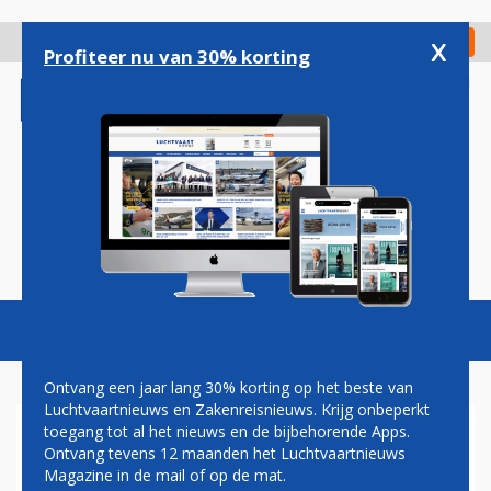
Overslaan
en
x
Digitaal Magazine
Registreer
Check in
naar
Profiteer nu van 30% korting
de
inhoud
gaan
Magazine
Podcasts
Vacatures
Toggl
naviga
Ontvang een jaar lang 30% korting op het beste van
Luchtvaartnieuws en Zakenreisnieuws. Krijg onbeperkt
toegang tot al het nieuws en de bijbehorende Apps.
AIR EUROPA OPENT NIEUWE
Ontvang tevens 12 maanden het Luchtvaartnieuws
ROUTE NAAR DÜSSELDORF
Magazine in de mail of op de mat.