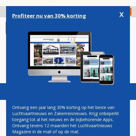
Overslaan
en
x
Digitaal Magazine
Registreer
Check in
naar
Profiteer nu van 30% korting
de
inhoud
gaan
Magazine
Podcasts
Vacatures
Toggl
naviga
Ontvang een jaar lang 30% korting op het beste van
Luchtvaartnieuws en Zakenreisnieuws. Krijg onbeperkt
toegang tot al het nieuws en de bijbehorende Apps.
CHARLEROI AIRPORT VOOR
Ontvang tevens 12 maanden het Luchtvaartnieuws
HET EERST BOVEN DE 10
Magazine in de mail of op de mat.