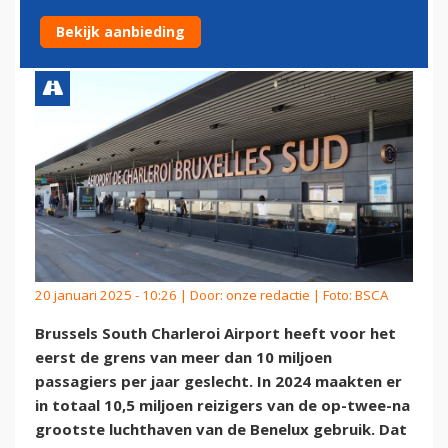
MILJOEN PASSAGIERS
Bekijk aanbieding
20 januari 2025 - 10:26 | Door:
onze redactie
| Foto: BSCA
Brussels South Charleroi Airport heeft voor het
eerst de grens van meer dan 10 miljoen
passagiers per jaar geslecht. In 2024 maakten er
in totaal 10,5 miljoen reizigers van de op-twee-na
grootste luchthaven van de Benelux gebruik. Dat