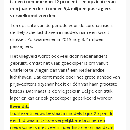
is een toename van 12 procent ten opzichte van
een jaar eerder, toen er 9,4 miljoen passagiers
verwelkomd werden.
Ten opzichte van de periode voor de coronacrisis is
de Belgische luchthaven inmiddels ruim een kwart
drukker. Zo kwamen er in 2019 nog 8,2 miljoen
passagiers.
Het vliegveld wordt ook veel door Nederlanders
gebruikt, omdat het vaak goedkoper is om vanuit
Charleroi te vliegen dan vanaf een Nederlandse
luchthaven. Dat komt mede door het grote aanbod van
prijsvechters (Ryanair heeft er één van haar grootste
bases). Daarnaast is de vliegtaks in België een stuk
lager en kan er ook goedkoper geparkeerd worden.
Even dit:
Luchtvaartnieuws bestaat inmiddels bijna 25 jaar. In
een tijd waarin talloze vergelijkbare bronnen en
nieuwkomers met veel minder historie om aandacht