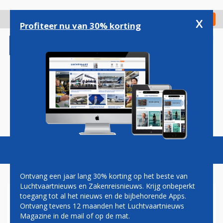
Overslaan
en
x
Digitaal Magazine
Registreer
Check in
naar
Profiteer nu van 30% korting
de
inhoud
gaan
Magazine
Podcasts
Vacatures
Toggl
naviga
Ontvang een jaar lang 30% korting op het beste van
Luchtvaartnieuws en Zakenreisnieuws. Krijg onbeperkt
toegang tot al het nieuws en de bijbehorende Apps.
AIR FRANCE INTRODUCEERT
Ontvang tevens 12 maanden het Luchtvaartnieuws
'GASTRONOMISCHE'
Magazine in de mail of op de mat.