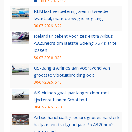
30-07-2026, 9:29
KLM laat verbetering zien in tweede
kwartaal, maar de weg is nog lang
30-07-2026, 8:22
Icelandair tekent voor zes extra Airbus
A320neo's om laatste Boeing 757's af te
lossen
30-07-2026, 6:52
US-Bangla Airlines aan vooravond van
grootste vlootuitbreiding ooit
30-07-2026, 6:45
AIS Airlines gaat jaar langer door met
lijndienst binnen Schotland
30-07-2026, 6:30
Airbus handhaaft groeiprognoses na sterk
halfjaar: eind volgend jaar 75 A320neo’s
per maand