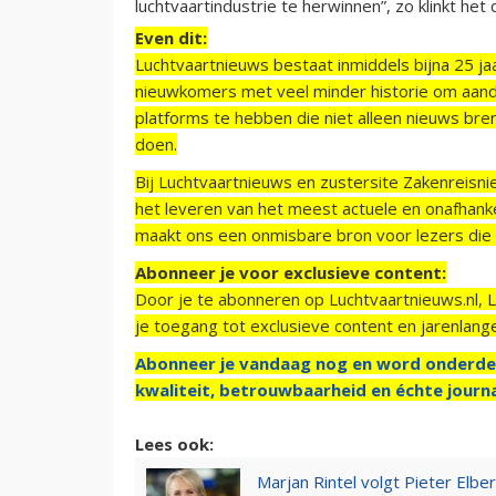
luchtvaartindustrie te herwinnen”, zo klinkt het
Even dit:
Luchtvaartnieuws bestaat inmiddels bijna 25 jaa
nieuwkomers met veel minder historie om aand
platforms te hebben die niet alleen nieuws bre
doen.
Bij Luchtvaartnieuws en zustersite Zakenreisn
het leveren van het meest actuele en onafhankel
maakt ons een onmisbare bron voor lezers die g
Abonneer je voor exclusieve content:
Door je te abonneren op Luchtvaartnieuws.nl, 
je toegang tot exclusieve content en jarenlang
Abonneer je vandaag nog en word onderde
kwaliteit, betrouwbaarheid en échte journa
Lees ook:
Marjan Rintel volgt Pieter Elbe