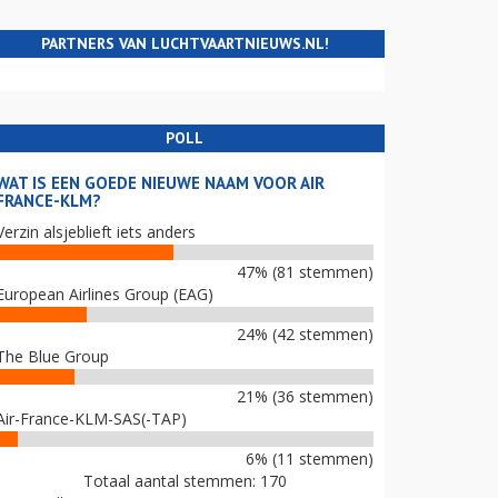
PARTNERS VAN LUCHTVAARTNIEUWS.NL!
POLL
WAT IS EEN GOEDE NIEUWE NAAM VOOR AIR
FRANCE-KLM?
Verzin alsjeblieft iets anders
47% (81 stemmen)
European Airlines Group (EAG)
24% (42 stemmen)
The Blue Group
21% (36 stemmen)
Air-France-KLM-SAS(-TAP)
6% (11 stemmen)
Totaal aantal stemmen: 170