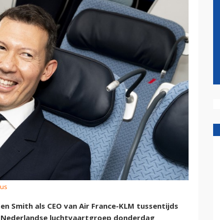
bus
Ben Smith als CEO van Air France-KLM tussentijds
ns-Nederlandse luchtvaartgroep donderdag