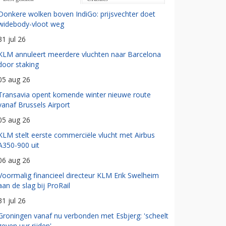
Donkere wolken boven IndiGo: prijsvechter doet
widebody-vloot weg
31 jul 26
KLM annuleert meerdere vluchten naar Barcelona
door staking
05 aug 26
Transavia opent komende winter nieuwe route
vanaf Brussels Airport
05 aug 26
KLM stelt eerste commerciële vlucht met Airbus
A350-900 uit
06 aug 26
Voormalig financieel directeur KLM Erik Swelheim
aan de slag bij ProRail
31 jul 26
Groningen vanaf nu verbonden met Esbjerg: 'scheelt
zeven uur rijden'