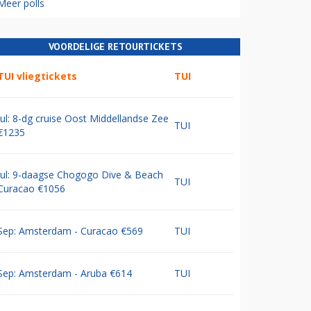
Meer polls
VOORDELIGE RETOURTICKETS
TUI vliegtickets
TUI
Jul: 8-dg cruise Oost Middellandse Zee
TUI
€1235
Jul: 9-daagse Chogogo Dive & Beach
TUI
Curacao €1056
Sep: Amsterdam - Curacao €569
TUI
Sep: Amsterdam - Aruba €614
TUI