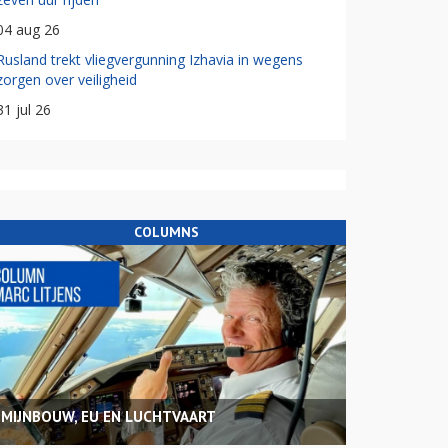
04 aug 26
Rusland trekt vliegvergunning Izhavia in wegens
zorgen over veiligheid
31 jul 26
COLUMNS
MIJNBOUW, EU EN LUCHTVAART