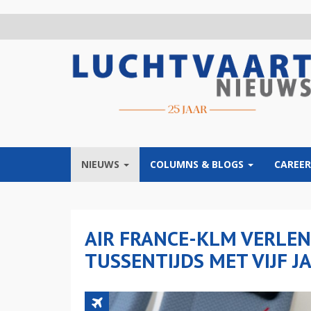
Overslaan
en
naar
de
inhoud
gaan
NIEUWS
COLUMNS & BLOGS
CAREER
AIR FRANCE-KLM VERLEN
TUSSENTIJDS MET VIJF J