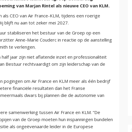
eming van Marjan Rintel als nieuwe CEO van KLM.
als CEO van Air France-KLM, tijdens een roerige
ij blijft nu aan tot zeker mei 2027.
ur stabiliseren het bestuur van de Groep op een
rzitter Anne-Marie Couderc in reactie op de aanstelling
mith te verlengen.
alf jaar zijn niet aflatende inzet en professionaliteit
an Bestuur rechtvaardigt om zijn leiderschap van de
jn pogingen om Air France en KLM meer als één bedrijf
betere financiële resultaten dan het Franse
g meermaals dwars bij plannen die de autonomie van
were samenwerking tussen Air France en KLM. “De
pijen van de Groep moeten hun inspanningen bundelen
itie als ongeëvenaarde leider in de Europese