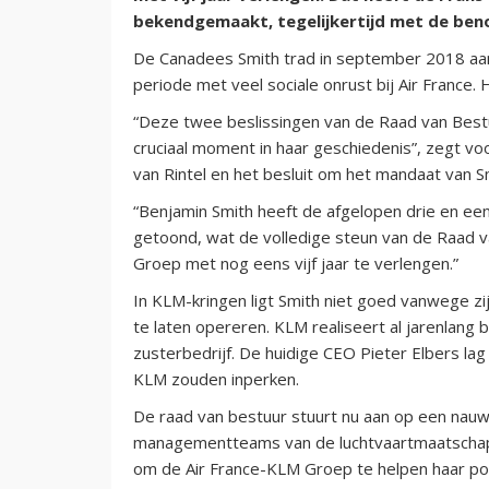
bekendgemaakt, tegelijkertijd met de beno
De Canadees Smith trad in september 2018 aan 
periode met veel sociale onrust bij Air France. H
“Deze twee beslissingen van de Raad van Bestu
cruciaal moment in haar geschiedenis”, zegt voo
van Rintel en het besluit om het mandaat van S
“Benjamin Smith heeft de afgelopen drie en een h
getoond, wat de volledige steun van de Raad v
Groep met nog eens vijf jaar te verlengen.”
In KLM-kringen ligt Smith niet goed vanwege zi
te laten opereren. KLM realiseert al jarenlang 
zusterbedrijf. De huidige CEO Pieter Elbers la
KLM zouden inperken.
De raad van bestuur stuurt nu aan op een nau
managementteams van de luchtvaartmaatschap
om de Air France-KLM Groep te helpen haar pos