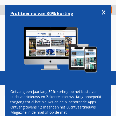
Overslaan
en
x
Digitaal Magazine
Registreer
Check in
naar
Profiteer nu van 30% korting
de
inhoud
gaan
Magazine
Podcasts
Vacatures
Toggl
naviga
Ontvang een jaar lang 30% korting op het beste van
Luchtvaartnieuws en Zakenreisnieuws. Krijg onbeperkt
toegang tot al het nieuws en de bijbehorende Apps.
AIR ITALY GAAT ONDANKS
Ontvang tevens 12 maanden het Luchtvaartnieuws
KRITIEK DOOR MET EXPANSIE
Magazine in de mail of op de mat.