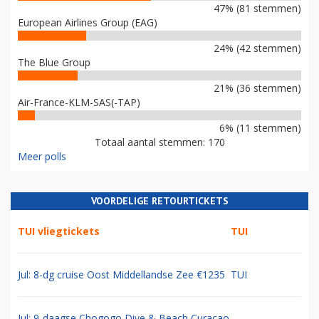
47% (81 stemmen)
European Airlines Group (EAG)
24% (42 stemmen)
The Blue Group
21% (36 stemmen)
Air-France-KLM-SAS(-TAP)
6% (11 stemmen)
Totaal aantal stemmen: 170
Meer polls
VOORDELIGE RETOURTICKETS
TUI vliegtickets
TUI
Jul: 8-dg cruise Oost Middellandse Zee €1235
TUI
Jul: 9-daagse Chogogo Dive & Beach Curacao