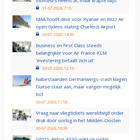
monteurs neemt af, maar krapte blijft
31-07-2026, 7:15
MAA houdt deur voor Ryanair en Wizz Air
open tijdens sluiting Charleroi Airport
30-07-2026, 14:30
Business en First Class steeds
belangrijker voor Air France-KLM:
‘investering betaalt zich uit’
30-07-2026, 12:10
Nabestaanden Germanwings-crash klagen
Duitse staat aan, maar vangen mogelijk
bot
30-07-2026, 11:58
Vraag naar vliegtickets wereldwijd onder
druk door oorlog in het Midden-Oosten
30-07-2026, 10:36
SWISS-Airbus A330 wijkt uit nadat