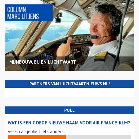
MIJNBOUW, EU EN LUCHTVAART
PARTNERS VAN LUCHTVAARTNIEUWS.NL!
POLL
WAT IS EEN GOEDE NIEUWE NAAM VOOR AIR FRANCE-KLM?
Verzin alsjeblieft iets anders