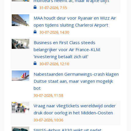
monteurs neemt af, maar krapte blijft
31-07-2026, 7:15
MAA houdt deur voor Ryanair en Wizz Air
open tijdens sluiting Charleroi Airport
30-07-2026, 14:30
Business en First Class steeds
belangrijker voor Air France-KLM:
‘investering betaalt zich uit’
30-07-2026, 12:10
Nabestaanden Germanwings-crash klagen
Duitse staat aan, maar vangen mogelijk
bot
30-07-2026, 11:58
Vraag naar vliegtickets wereldwijd onder
druk door oorlog in het Midden-Oosten
30-07-2026, 10:36
SWISS-Airbus A330 wijkt uit nadat