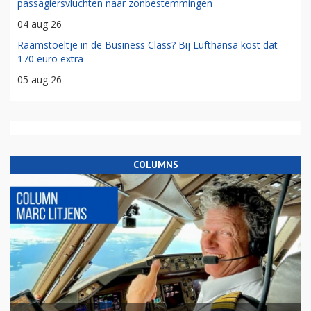
passagiersvluchten naar zonbestemmingen
04 aug 26
Raamstoeltje in de Business Class? Bij Lufthansa kost dat
170 euro extra
05 aug 26
COLUMNS