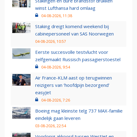
Stakingen en dure brandstof drukken
winst Lufthansa hard omlaag
04-08-2026, 11:38
Staking dreigt komend weekend bij
cabinepersoneel van SAS Noorwegen
04-08-2026, 10:57
Eerste succesvolle testvlucht voor
zelfgemaakt Russisch passagierstoestel
04-08-2026, 9:54
Air France-KLM aast op terugwinnen
reizigers van ‘hoofdpijn bezorgend’
easyJet
04-08-2026, 7:26
Boeing mag kleinste telg 737 MAX-familie
eindelijk gaan leveren
03-08-2026, 22:54
Voorlopig akkoord tussen WestJet en