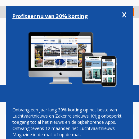
Overslaan
en
x
Digitaal Magazine
Registreer
Check in
naar
Profiteer nu van 30% korting
de
inhoud
gaan
Magazine
Podcasts
Vacatures
Toggl
naviga
Ontvang een jaar lang 30% korting op het beste van
Luchtvaartnieuws en Zakenreisnieuws. Krijg onbeperkt
toegang tot al het nieuws en de bijbehorende Apps.
AIRBUS: NIEUWE
Ontvang tevens 12 maanden het Luchtvaartnieuws
VLIEGTUIGEN OP
Magazine in de mail of op de mat.