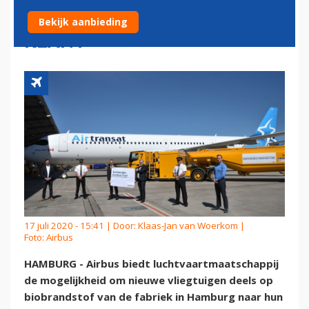
BIOBRANDSTOF RICHTING
Bekijk aanbieding
KLANT
17 juli 2020 - 15:41 | Door:
Klaas-Jan van Woerkom
|
Foto: Airbus
HAMBURG - Airbus biedt luchtvaartmaatschappij
de mogelijkheid om nieuwe vliegtuigen deels op
biobrandstof van de fabriek in Hamburg naar hun