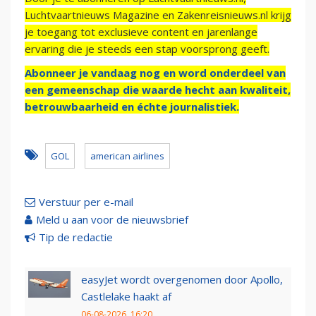
Luchtvaartnieuws Magazine en Zakenreisnieuws.nl krijg
je toegang tot exclusieve content en jarenlange
ervaring die je steeds een stap voorsprong geeft.
Abonneer je vandaag nog en word onderdeel van
een gemeenschap die waarde hecht aan kwaliteit,
betrouwbaarheid en échte journalistiek.
GOL
american airlines
Verstuur per e-mail
Meld u aan voor de nieuwsbrief
Tip de redactie
easyJet wordt overgenomen door Apollo,
Castlelake haakt af
06-08-2026, 16:20