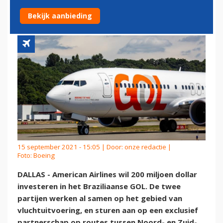
DOLLAR IN GOL
Bekijk aanbieding
15 september 2021 - 15:05 | Door:
onze redactie
|
Foto: Boeing
DALLAS - American Airlines wil 200 miljoen dollar
investeren in het Braziliaanse GOL. De twee
partijen werken al samen op het gebied van
vluchtuitvoering, en sturen aan op een exclusief
partnerschap op routes tussen Noord- en Zuid-