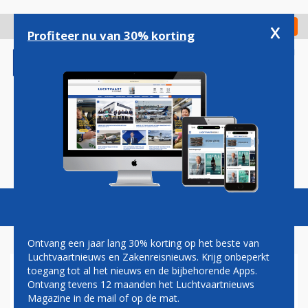
Overslaan
en
x
Digitaal Magazine
Registreer
Check in
naar
Profiteer nu van 30% korting
de
inhoud
gaan
Magazine
Podcasts
Vacatures
Toggl
naviga
Ontvang een jaar lang 30% korting op het beste van
Luchtvaartnieuws en Zakenreisnieuws. Krijg onbeperkt
toegang tot al het nieuws en de bijbehorende Apps.
AMERICAN AIRLINES
Ontvang tevens 12 maanden het Luchtvaartnieuws
INVESTEERT 200 MILJOEN
Magazine in de mail of op de mat.