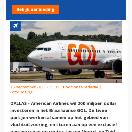
DOLLAR IN GOL
Bekijk aanbieding
15 september 2021 - 15:05 | Door:
onze redactie
|
Foto: Boeing
DALLAS - American Airlines wil 200 miljoen dollar
investeren in het Braziliaanse GOL. De twee
partijen werken al samen op het gebied van
vluchtuitvoering, en sturen aan op een exclusief
partnerschap op routes tussen Noord- en Zuid-