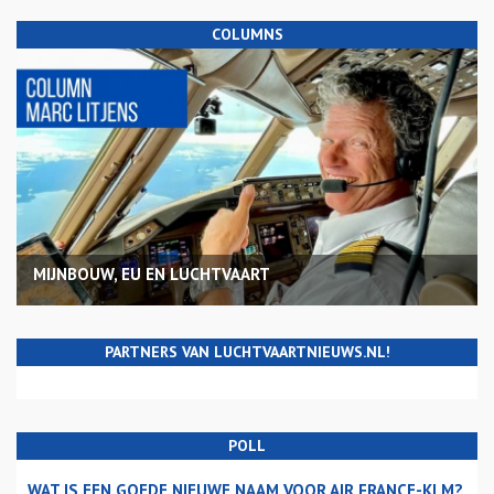
COLUMNS
MIJNBOUW, EU EN LUCHTVAART
PARTNERS VAN LUCHTVAARTNIEUWS.NL!
POLL
WAT IS EEN GOEDE NIEUWE NAAM VOOR AIR FRANCE-KLM?