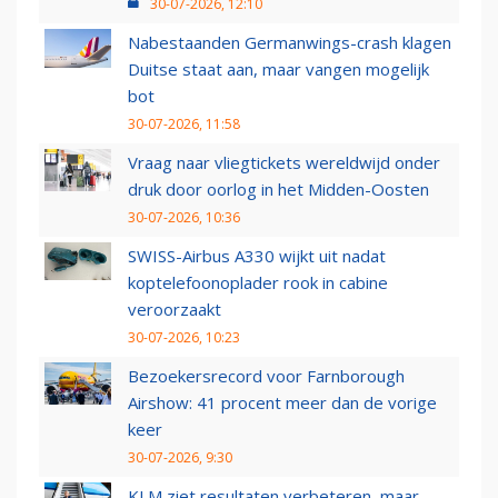
30-07-2026, 12:10
Nabestaanden Germanwings-crash klagen
Duitse staat aan, maar vangen mogelijk
bot
30-07-2026, 11:58
Vraag naar vliegtickets wereldwijd onder
druk door oorlog in het Midden-Oosten
30-07-2026, 10:36
SWISS-Airbus A330 wijkt uit nadat
koptelefoonoplader rook in cabine
veroorzaakt
30-07-2026, 10:23
Bezoekersrecord voor Farnborough
Airshow: 41 procent meer dan de vorige
keer
30-07-2026, 9:30
KLM ziet resultaten verbeteren, maar