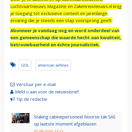
Luchtvaartnieuws Magazine en Zakenreisnieuws.nl krijg
je toegang tot exclusieve content en jarenlange
ervaring die je steeds een stap voorsprong geeft.
Abonneer je vandaag nog en word onderdeel van
een gemeenschap die waarde hecht aan kwaliteit,
betrouwbaarheid en échte journalistiek.
GOL
american airlines
Verstuur per e-mail
Meld u aan voor de nieuwsbrief
Tip de redactie
Staking cabinepersoneel Noorse tak SAS
op laatste moment afgeblazen
07-08-2026, 15:11