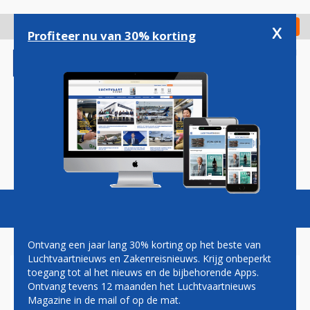
Overslaan
en
x
Digitaal Magazine
Registreer
Check in
naar
Profiteer nu van 30% korting
de
inhoud
gaan
Magazine
Podcasts
Vacatures
Toggl
naviga
Ontvang een jaar lang 30% korting op het beste van
Luchtvaartnieuws en Zakenreisnieuws. Krijg onbeperkt
toegang tot al het nieuws en de bijbehorende Apps.
AMERICAN AIRLINES
Ontvang tevens 12 maanden het Luchtvaartnieuws
INVESTEERT 200 MILJOEN
Magazine in de mail of op de mat.