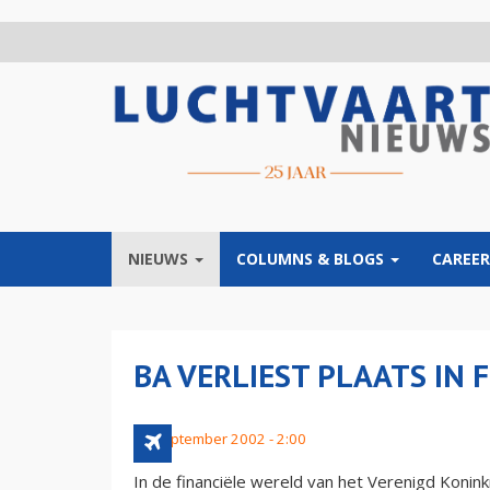
Overslaan
en
naar
de
inhoud
gaan
NIEUWS
COLUMNS & BLOGS
CAREER
BA VERLIEST PLAATS IN 
13 september 2002 - 2:00
In de financiële wereld van het Verenigd Konin