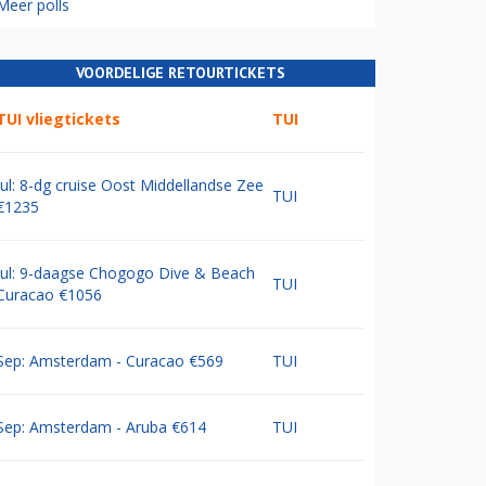
Meer polls
VOORDELIGE RETOURTICKETS
TUI vliegtickets
TUI
Jul: 8-dg cruise Oost Middellandse Zee
TUI
€1235
Jul: 9-daagse Chogogo Dive & Beach
TUI
Curacao €1056
Sep: Amsterdam - Curacao €569
TUI
Sep: Amsterdam - Aruba €614
TUI