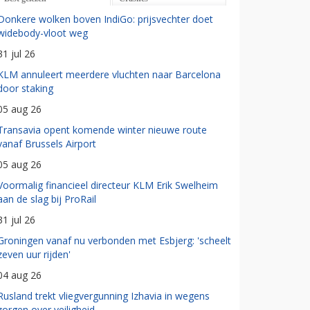
Donkere wolken boven IndiGo: prijsvechter doet
widebody-vloot weg
31 jul 26
KLM annuleert meerdere vluchten naar Barcelona
door staking
05 aug 26
Transavia opent komende winter nieuwe route
vanaf Brussels Airport
05 aug 26
Voormalig financieel directeur KLM Erik Swelheim
aan de slag bij ProRail
31 jul 26
Groningen vanaf nu verbonden met Esbjerg: 'scheelt
zeven uur rijden'
04 aug 26
Rusland trekt vliegvergunning Izhavia in wegens
zorgen over veiligheid