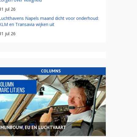
31 jul 26
Luchthavens Napels maand dicht voor onderhoud:
KLM en Transavia wijken uit
31 jul 26
COLUMNS
MIJNBOUW, EU EN LUCHTVAART