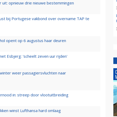
er uit: opnieuw drie nieuwe bestemmingen
rust bij Portugese vakbond over overname TAP te
hol opent op 6 augustus haar deuren
t Esbjerg: 'scheelt zeven uur rijden'
 winter weer passagiersvluchten naar
ernood in: streep door vlootuitbreiding
ukken winst Lufthansa hard omlaag