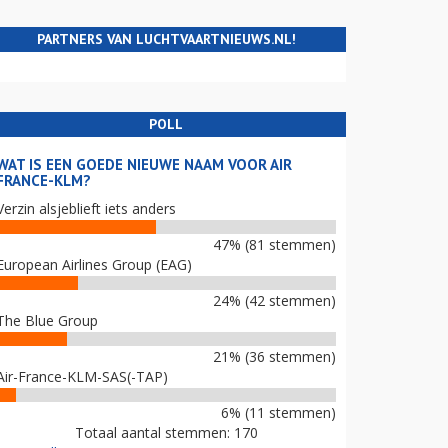
PARTNERS VAN LUCHTVAARTNIEUWS.NL!
POLL
WAT IS EEN GOEDE NIEUWE NAAM VOOR AIR
FRANCE-KLM?
Verzin alsjeblieft iets anders
47% (81 stemmen)
European Airlines Group (EAG)
24% (42 stemmen)
The Blue Group
21% (36 stemmen)
Air-France-KLM-SAS(-TAP)
6% (11 stemmen)
Totaal aantal stemmen: 170