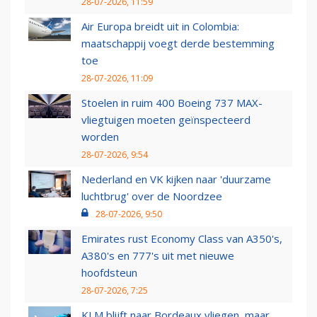
28-07-2026, 11:59
Air Europa breidt uit in Colombia:
maatschappij voegt derde bestemming
toe
28-07-2026, 11:09
Stoelen in ruim 400 Boeing 737 MAX-
vliegtuigen moeten geïnspecteerd
worden
28-07-2026, 9:54
Nederland en VK kijken naar 'duurzame
luchtbrug' over de Noordzee
28-07-2026, 9:50
Emirates rust Economy Class van A350's,
A380's en 777's uit met nieuwe
hoofdsteun
28-07-2026, 7:25
KLM blijft naar Bordeaux vliegen, maar