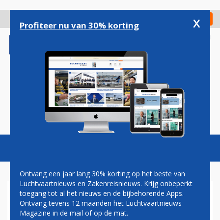
Overslaan
en
x
Digitaal Magazine
Registreer
Check in
naar
Profiteer nu van 30% korting
de
inhoud
gaan
Magazine
Podcasts
Vacatures
Toggl
naviga
Ontvang een jaar lang 30% korting op het beste van
Luchtvaartnieuws en Zakenreisnieuws. Krijg onbeperkt
toegang tot al het nieuws en de bijbehorende Apps.
CABIN ATTENDANTS PIA
Ontvang tevens 12 maanden het Luchtvaartnieuws
VRAGEN REGELMATIG ASIEL
Magazine in de mail of op de mat.