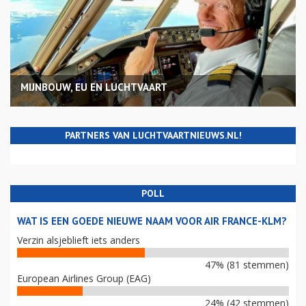
MIJNBOUW, EU EN LUCHTVAART
PARTNERS VAN LUCHTVAARTNIEUWS.NL!
POLL
WAT IS EEN GOEDE NIEUWE NAAM VOOR AIR FRANCE-KLM?
Verzin alsjeblieft iets anders
47% (81 stemmen)
European Airlines Group (EAG)
24% (42 stemmen)