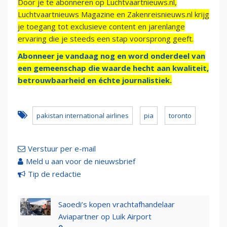
Door je te abonneren op Luchtvaartnieuws.nl,
Luchtvaartnieuws Magazine en Zakenreisnieuws.nl krijg
je toegang tot exclusieve content en jarenlange
ervaring die je steeds een stap voorsprong geeft.
Abonneer je vandaag nog en word onderdeel van
een gemeenschap die waarde hecht aan kwaliteit,
betrouwbaarheid en échte journalistiek.
pakistan international airlines
pia
toronto
Verstuur per e-mail
Meld u aan voor de nieuwsbrief
Tip de redactie
Saoedi’s kopen vrachtafhandelaar
Aviapartner op Luik Airport