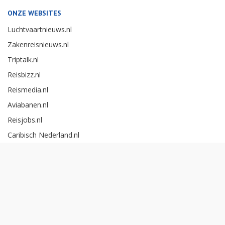
ONZE WEBSITES
Luchtvaartnieuws.nl
Zakenreisnieuws.nl
Triptalk.nl
Reisbizz.nl
Reismedia.nl
Aviabanen.nl
Reisjobs.nl
Caribisch Nederland.nl
Careerexperience.nl
Zakenreisawards.nl