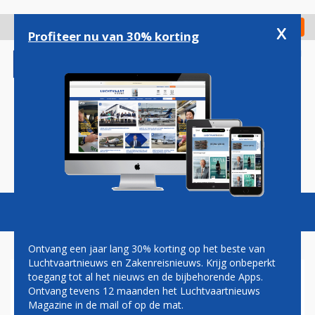
Overslaan
en
x
Digitaal Magazine
Registreer
Check in
naar
Profiteer nu van 30% korting
de
inhoud
gaan
Magazine
Podcasts
Vacatures
Toggl
naviga
Ontvang een jaar lang 30% korting op het beste van
Luchtvaartnieuws en Zakenreisnieuws. Krijg onbeperkt
toegang tot al het nieuws en de bijbehorende Apps.
DOCHTERBEDRIJVEN
Ontvang tevens 12 maanden het Luchtvaartnieuws
NORWEGIAN FAILLIET:
Magazine in de mail of op de mat.