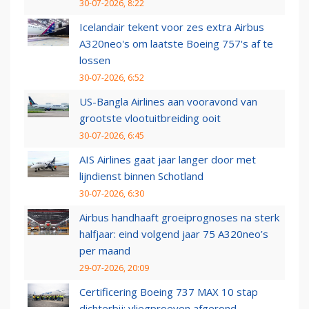
30-07-2026, 8:22
Icelandair tekent voor zes extra Airbus
A320neo's om laatste Boeing 757's af te
lossen
30-07-2026, 6:52
US-Bangla Airlines aan vooravond van
grootste vlootuitbreiding ooit
30-07-2026, 6:45
AIS Airlines gaat jaar langer door met
lijndienst binnen Schotland
30-07-2026, 6:30
Airbus handhaaft groeiprognoses na sterk
halfjaar: eind volgend jaar 75 A320neo’s
per maand
29-07-2026, 20:09
Certificering Boeing 737 MAX 10 stap
dichterbij: vliegproeven afgerond