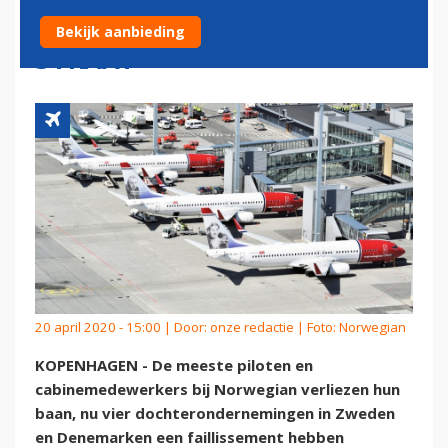
GROOT DEEL PERSONEEL OP
Bekijk aanbieding
STRAAT
20 april 2020 - 15:00 | Door:
onze redactie
| Foto: Norwegian
KOPENHAGEN - De meeste piloten en
cabinemedewerkers bij Norwegian verliezen hun
baan, nu vier dochterondernemingen in Zweden
en Denemarken een faillissement hebben