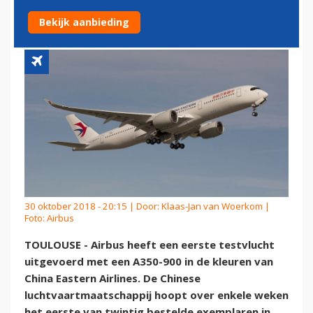
LUCHTRUIM
Bekijk aanbieding
30 oktober 2018 - 20:15 | Door:
Klaas-Jan van Woerkom
|
Foto: Airbus
TOULOUSE - Airbus heeft een eerste testvlucht
uitgevoerd met een A350-900 in de kleuren van
China Eastern Airlines. De Chinese
luchtvaartmaatschappij hoopt over enkele weken
het eerste van twintig bestelde exemplaren in