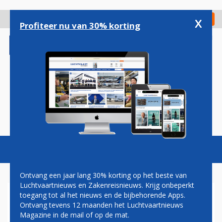
Overslaan
en
x
Digitaal Magazine
Registreer
Check in
naar
Profiteer nu van 30% korting
de
inhoud
gaan
Magazine
Podcasts
Vacatures
Toggl
naviga
Ontvang een jaar lang 30% korting op het beste van
Luchtvaartnieuws en Zakenreisnieuws. Krijg onbeperkt
toegang tot al het nieuws en de bijbehorende Apps.
EERSTE AIRBUS A350 VOOR
Ontvang tevens 12 maanden het Luchtvaartnieuws
CHINA EASTERN KIEST HET
Magazine in de mail of op de mat.