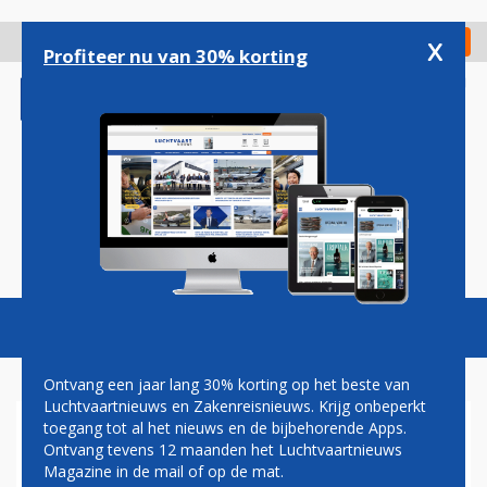
Overslaan
en
x
Digitaal Magazine
Registreer
Check in
naar
Profiteer nu van 30% korting
de
inhoud
gaan
Magazine
Podcasts
Vacatures
Toggl
naviga
Ontvang een jaar lang 30% korting op het beste van
Luchtvaartnieuws en Zakenreisnieuws. Krijg onbeperkt
toegang tot al het nieuws en de bijbehorende Apps.
EERSTE EMBRAER 140 VOOR
Ontvang tevens 12 maanden het Luchtvaartnieuws
Z AIR IN DE STARTBLOKKEN
Magazine in de mail of op de mat.