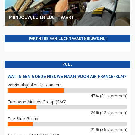
MIJNBOUW, EU EN LUCHTVAART
PARTNERS VAN LUCHTVAARTNIEUWS.NL!
POLL
WAT IS EEN GOEDE NIEUWE NAAM VOOR AIR FRANCE-KLM?
Verzin alsjeblieft iets anders
47% (81 stemmen)
European Airlines Group (EAG)
24% (42 stemmen)
The Blue Group
21% (36 stemmen)