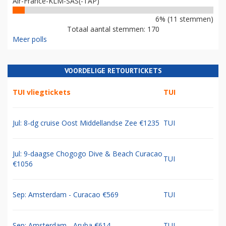
Air-France-KLM-SAS(-TAP)
6% (11 stemmen)
Totaal aantal stemmen: 170
Meer polls
VOORDELIGE RETOURTICKETS
TUI vliegtickets
TUI
Jul: 8-dg cruise Oost Middellandse Zee €1235
TUI
Jul: 9-daagse Chogogo Dive & Beach Curacao
TUI
€1056
Sep: Amsterdam - Curacao €569
TUI
Sep: Amsterdam - Aruba €614
TUI