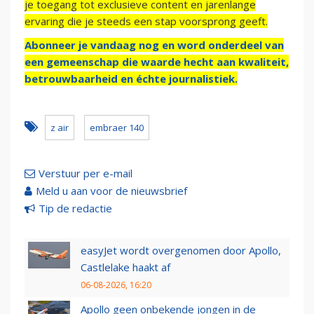
je toegang tot exclusieve content en jarenlange
ervaring die je steeds een stap voorsprong geeft.
Abonneer je vandaag nog en word onderdeel van
een gemeenschap die waarde hecht aan kwaliteit,
betrouwbaarheid en échte journalistiek.
z air
embraer 140
Verstuur per e-mail
Meld u aan voor de nieuwsbrief
Tip de redactie
easyJet wordt overgenomen door Apollo,
Castlelake haakt af
06-08-2026, 16:20
Apollo geen onbekende jongen in de