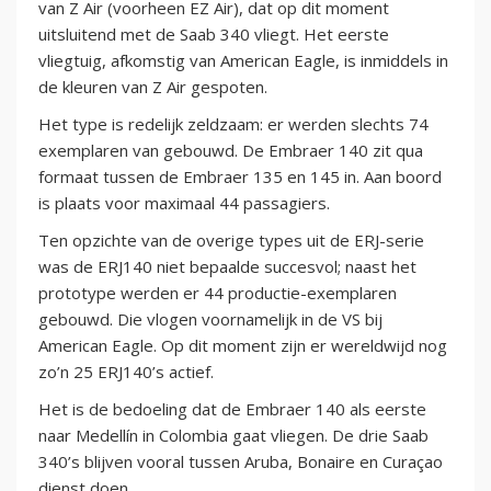
van Z Air (voorheen EZ Air), dat op dit moment
uitsluitend met de Saab 340 vliegt. Het eerste
vliegtuig, afkomstig van American Eagle, is inmiddels in
de kleuren van Z Air gespoten.
Het type is redelijk zeldzaam: er werden slechts 74
exemplaren van gebouwd. De Embraer 140 zit qua
formaat tussen de Embraer 135 en 145 in. Aan boord
is plaats voor maximaal 44 passagiers.
Ten opzichte van de overige types uit de ERJ-serie
was de ERJ140 niet bepaalde succesvol; naast het
prototype werden er 44 productie-exemplaren
gebouwd. Die vlogen voornamelijk in de VS bij
American Eagle. Op dit moment zijn er wereldwijd nog
zo’n 25 ERJ140’s actief.
Het is de bedoeling dat de Embraer 140 als eerste
naar Medellín in Colombia gaat vliegen. De drie Saab
340’s blijven vooral tussen Aruba, Bonaire en Curaçao
dienst doen.