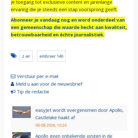
je toegang tot exclusieve content en jarenlange
ervaring die je steeds een stap voorsprong geeft.
Abonneer je vandaag nog en word onderdeel van
een gemeenschap die waarde hecht aan kwaliteit,
betrouwbaarheid en échte journalistiek.
z air
embraer 140
Verstuur per e-mail
Meld u aan voor de nieuwsbrief
Tip de redactie
easyJet wordt overgenomen door Apollo,
Castlelake haakt af
06-08-2026, 16:20
Apollo geen onbekende jongen in de