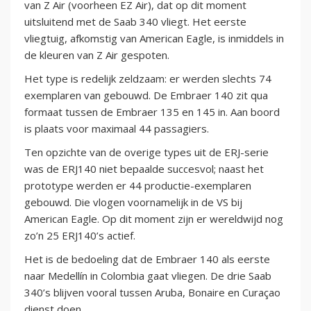
van Z Air (voorheen EZ Air), dat op dit moment
uitsluitend met de Saab 340 vliegt. Het eerste
vliegtuig, afkomstig van American Eagle, is inmiddels in
de kleuren van Z Air gespoten.
Het type is redelijk zeldzaam: er werden slechts 74
exemplaren van gebouwd. De Embraer 140 zit qua
formaat tussen de Embraer 135 en 145 in. Aan boord
is plaats voor maximaal 44 passagiers.
Ten opzichte van de overige types uit de ERJ-serie
was de ERJ140 niet bepaalde succesvol; naast het
prototype werden er 44 productie-exemplaren
gebouwd. Die vlogen voornamelijk in de VS bij
American Eagle. Op dit moment zijn er wereldwijd nog
zo’n 25 ERJ140’s actief.
Het is de bedoeling dat de Embraer 140 als eerste
naar Medellín in Colombia gaat vliegen. De drie Saab
340’s blijven vooral tussen Aruba, Bonaire en Curaçao
dienst doen.