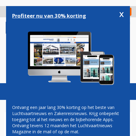
Overslaan
en
x
Digitaal Magazine
Registreer
Check in
naar
Profiteer nu van 30% korting
de
inhoud
gaan
Magazine
Podcasts
Vacatures
Toggl
naviga
Ontvang een jaar lang 30% korting op het beste van
Luchtvaartnieuws en Zakenreisnieuws. Krijg onbeperkt
toegang tot al het nieuws en de bijbehorende Apps.
EERSTE EMBRAER 140 VOOR
Ontvang tevens 12 maanden het Luchtvaartnieuws
Z AIR IN DE STARTBLOKKEN
Magazine in de mail of op de mat.