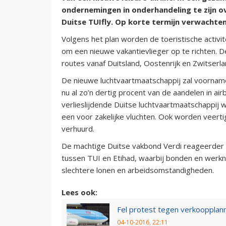
ondernemingen in onderhandeling te zijn ov
Duitse TUIfly. Op korte termijn verwachten
Volgens het plan worden de toeristische activi
om een nieuwe vakantievlieger op te richten. D
routes vanaf Duitsland, Oostenrijk en Zwitserla
De nieuwe luchtvaartmaatschappij zal voorname
nu al zo’n dertig procent van de aandelen in ai
verlieslijdende Duitse luchtvaartmaatschappij 
een voor zakelijke vluchten. Ook worden veerti
verhuurd.
De machtige Duitse vakbond Verdi reageerder
tussen TUI en Etihad, waarbij bonden en werkne
slechtere lonen en arbeidsomstandigheden.
Lees ook:
Fel protest tegen verkoopplann
04-10-2016, 22:11