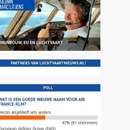
MIJNBOUW, EU EN LUCHTVAART
PARTNERS VAN LUCHTVAARTNIEUWS.NL!
POLL
WAT IS EEN GOEDE NIEUWE NAAM VOOR AIR
FRANCE-KLM?
Verzin alsjeblieft iets anders
47% (81 stemmen)
European Airlines Group (EAG)