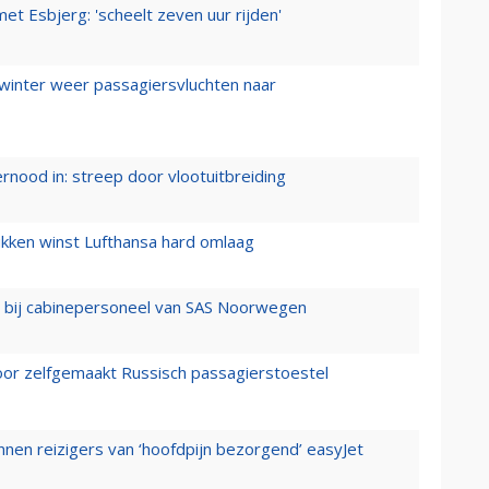
t Esbjerg: 'scheelt zeven uur rijden'
 winter weer passagiersvluchten naar
ernood in: streep door vlootuitbreiding
ukken winst Lufthansa hard omlaag
 bij cabinepersoneel van SAS Noorwegen
voor zelfgemaakt Russisch passagierstoestel
nen reizigers van ‘hoofdpijn bezorgend’ easyJet