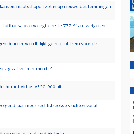
ansen: maatschappij zet in op nieuwe bestemmingen
er: Lufthansa overweegt eerste 777-9’s te weigeren
iegen duurder wordt, lijkt geen probleem voor de
ipzig zat vol met munitie'
lucht met Airbus A350-900 uit
 volgend jaar meer rechtstreekse vluchten vanaf
j keren voor geplaagd Air India