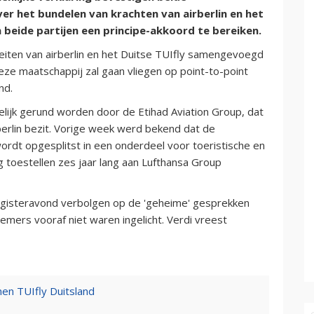
er het bundelen van krachten van airberlin en het
 beide partijen een principe-akkoord te bereiken.
teiten van airberlin en het Duitse TUIfly samengevoegd
eze maatschappij zal gaan vliegen op point-to-point
nd.
lijk gerund worden door de Etihad Aviation Group, dat
rberlin bezit. Vorige week werd bekend dat de
wordt opgesplitst in een onderdeel voor toeristische en
g toestellen zes jaar lang aan Lufthansa Group
 gisteravond verbolgen op de 'geheime' gesprekken
mers vooraf niet waren ingelicht. Verdi vreest
en TUIfly Duitsland