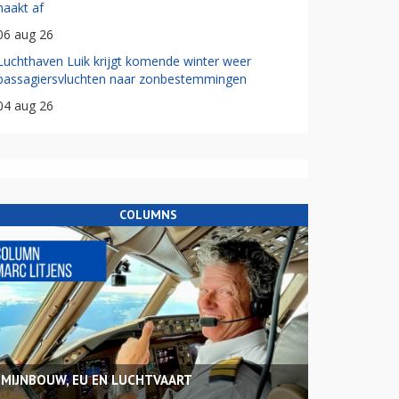
haakt af
06 aug 26
Luchthaven Luik krijgt komende winter weer
passagiersvluchten naar zonbestemmingen
04 aug 26
COLUMNS
MIJNBOUW, EU EN LUCHTVAART