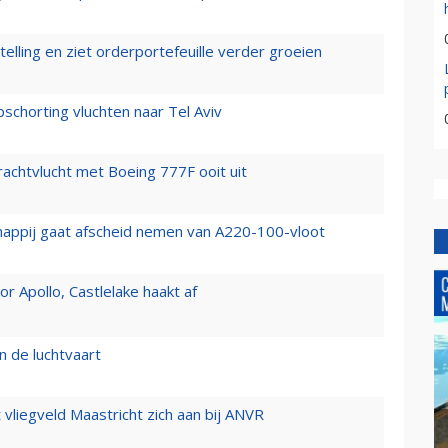
elling en ziet orderportefeuille verder groeien
chorting vluchten naar Tel Aviv
vrachtvlucht met Boeing 777F ooit uit
happij gaat afscheid nemen van A220-100-vloot
 Apollo, Castlelake haakt af
n de luchtvaart
t vliegveld Maastricht zich aan bij ANVR