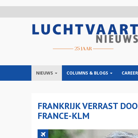
Overslaan
en
naar
de
inhoud
gaan
NIEUWS
COLUMNS & BLOGS
CAREER
FRANKRIJK VERRAST DOO
FRANCE-KLM