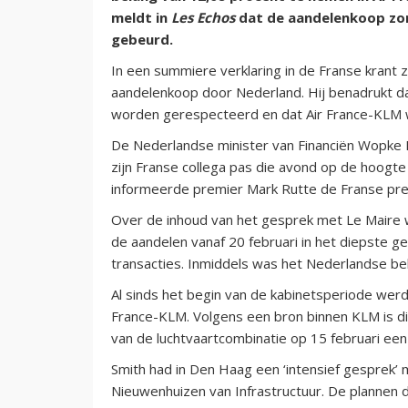
meldt in
Les Echos
dat de aandelenkoop zon
gebeurd.
In een summiere verklaring in de Franse krant
aandelenkoop door Nederland. Hij benadrukt dat
worden gerespecteerd en dat Air France-KLM 
De Nederlandse minister van Financiën Wopke 
zijn Franse collega pas die avond op de hoogte
informeerde premier Mark Rutte de Franse pr
Over de inhoud van het gesprek met Le Maire wi
de aandelen vanaf 20 februari in het diepste geh
transacties. Inmiddels was het Nederlandse b
Al sinds het begin van de kabinetsperiode wer
France-KLM. Volgens een bron binnen KLM is di
van de luchtvaartcombinatie op 15 februari ee
Smith had in Den Haag een ‘intensief gesprek’ 
Nieuwenhuizen van Infrastructuur. De plannen 