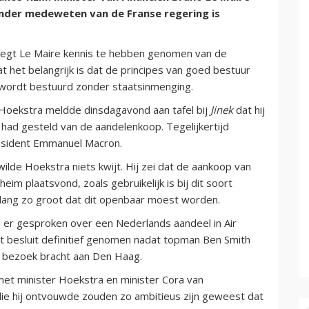
der medeweten van de Franse regering is
 zegt Le Maire kennis te hebben genomen van de
 het belangrijk is dat de principes van goed bestuur
wordt bestuurd zonder staatsinmenging.
Hoekstra meldde dinsdagavond aan tafel bij
Jinek
dat hij
 had gesteld van de aandelenkoop. Tegelijkertijd
esident Emmanuel Macron.
lde Hoekstra niets kwijt. Hij zei dat de aankoop van
eim plaatsvond, zoals gebruikelijk is bij dit soort
elang zo groot dat dit openbaar moest worden.
d er gesproken over een Nederlands aandeel in Air
t besluit definitief genomen nadat topman Ben Smith
n bezoek bracht aan Den Haag.
met minister Hoekstra en minister Cora van
die hij ontvouwde zouden zo ambitieus zijn geweest dat