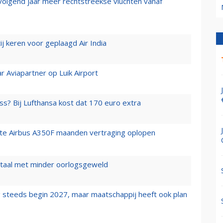
 volgend jaar meer rechtstreekse vluchten vanaf
j keren voor geplaagd Air India
r Aviapartner op Luik Airport
ss? Bij Lufthansa kost dat 170 euro extra
rste Airbus A350F maanden vertraging oplopen
wartaal met minder oorlogsgeweld
 steeds begin 2027, maar maatschappij heeft ook plan