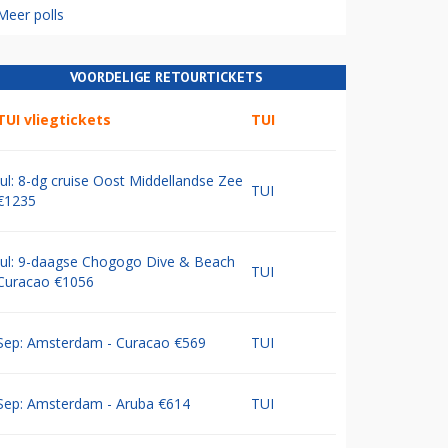
Meer polls
VOORDELIGE RETOURTICKETS
TUI vliegtickets
TUI
Jul: 8-dg cruise Oost Middellandse Zee
TUI
€1235
Jul: 9-daagse Chogogo Dive & Beach
TUI
Curacao €1056
Sep: Amsterdam - Curacao €569
TUI
Sep: Amsterdam - Aruba €614
TUI