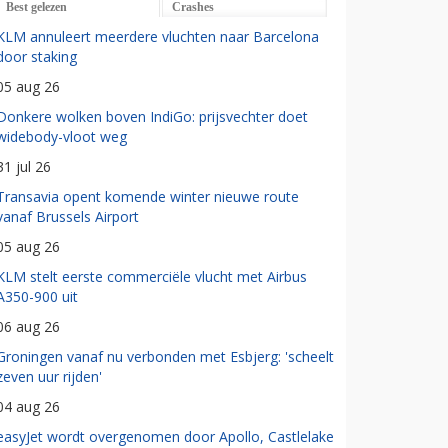
Best gelezen
Crashes
KLM annuleert meerdere vluchten naar Barcelona
door staking
05 aug 26
Donkere wolken boven IndiGo: prijsvechter doet
widebody-vloot weg
31 jul 26
Transavia opent komende winter nieuwe route
vanaf Brussels Airport
05 aug 26
KLM stelt eerste commerciële vlucht met Airbus
A350-900 uit
06 aug 26
Groningen vanaf nu verbonden met Esbjerg: 'scheelt
zeven uur rijden'
04 aug 26
easyJet wordt overgenomen door Apollo, Castlelake