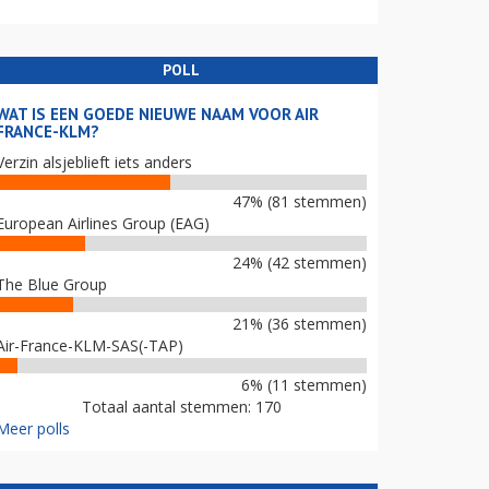
POLL
WAT IS EEN GOEDE NIEUWE NAAM VOOR AIR
FRANCE-KLM?
Verzin alsjeblieft iets anders
47% (81 stemmen)
European Airlines Group (EAG)
24% (42 stemmen)
The Blue Group
21% (36 stemmen)
Air-France-KLM-SAS(-TAP)
6% (11 stemmen)
Totaal aantal stemmen: 170
Meer polls