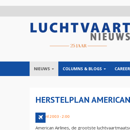
Overslaan
en
naar
de
inhoud
gaan
NIEUWS
COLUMNS & BLOGS
CAREER
HERSTELPLAN AMERICAN 
26 april 2003 - 2:00
American Airlines, de grootste luchtvaartmaatsc