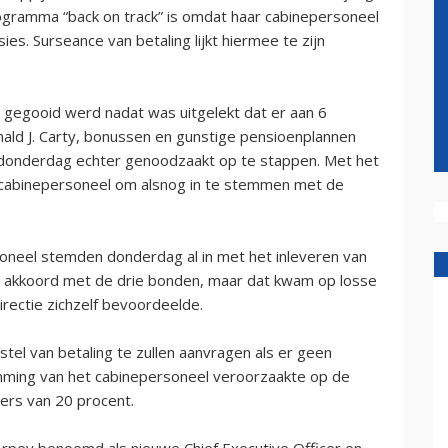
gramma “back on track” is omdat haar cabinepersoneel
s. Surseance van betaling lijkt hiermee te zijn
en gegooid werd nadat was uitgelekt dat er aan 6
ld J. Carty, bonussen en gunstige pensioenplannen
donderdag echter genoodzaakt op te stappen. Met het
cabinepersoneel om alsnog in te stemmen met de
oneel stemden donderdag al in met het inleveren van
een akkoord met de drie bonden, maar dat kwam op losse
rectie zichzelf bevoordeelde.
stel van betaling te zullen aanvragen als er geen
mming van het cabinepersoneel veroorzaakte op de
ers van 20 procent.
Arpey benoemd als nieuwe Chief Executive Officer en