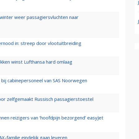
 winter weer passagiersvluchten naar
ernood in: streep door vlootuitbreiding
ukken winst Lufthansa hard omlaag
 bij cabinepersoneel van SAS Noorwegen
voor zelfgemaakt Russisch passagierstoestel
nen reizigers van ‘hoofdpijn bezorgend’ easyJet
X-familie eindelijk gaan leveren