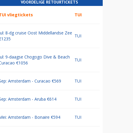
VOORDELIGE RETOURTICKETS
TUI vliegtickets
TUI
Jul: 8-dg cruise Oost Middellandse Zee
TUI
€1235
Jul: 9-daagse Chogogo Dive & Beach
TUI
Curacao €1056
Sep: Amsterdam - Curacao €569
TUI
Sep: Amsterdam - Aruba €614
TUI
Mei: Amsterdam - Bonaire €594
TUI