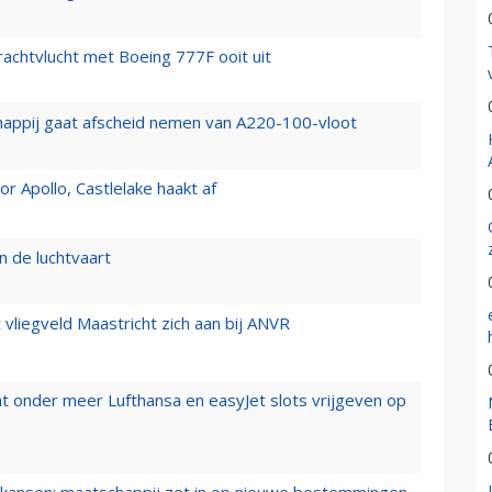
vrachtvlucht met Boeing 777F ooit uit
happij gaat afscheid nemen van A220-100-vloot
 Apollo, Castlelake haakt af
n de luchtvaart
t vliegveld Maastricht zich aan bij ANVR
t onder meer Lufthansa en easyJet slots vrijgeven op
ansen: maatschappij zet in op nieuwe bestemmingen