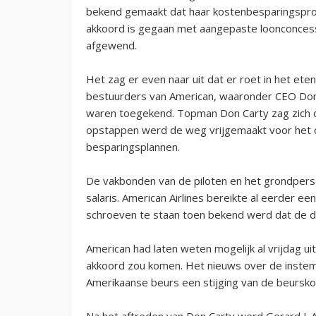
bekend gemaakt dat haar kostenbesparingspro
akkoord is gegaan met aangepaste loonconcessie
afgewend.
Het zag er even naar uit dat er roet in het et
bestuurders van American, waaronder CEO Dona
waren toegekend. Topman Don Carty zag zich 
opstappen werd de weg vrijgemaakt voor het 
besparingsplannen.
De vakbonden van de piloten en het grondpers
salaris. American Airlines bereikte al eerder 
schroeven te staan toen bekend werd dat de di
American had laten weten mogelijk al vrijdag uit
akkoord zou komen. Het nieuws over de inste
Amerikaanse beurs een stijging van de beursko
Na het aftreden van Don Carty werd Gerard J. 