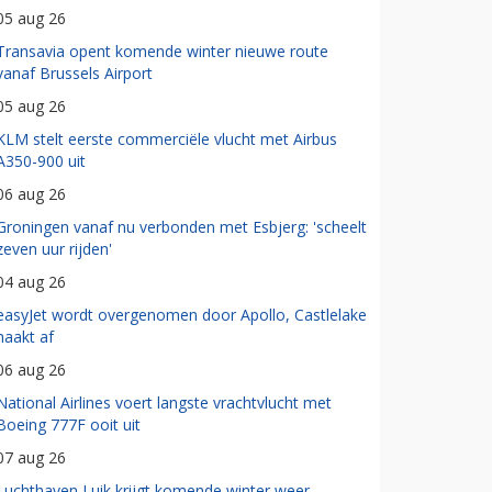
05 aug 26
Transavia opent komende winter nieuwe route
vanaf Brussels Airport
05 aug 26
KLM stelt eerste commerciële vlucht met Airbus
A350-900 uit
06 aug 26
Groningen vanaf nu verbonden met Esbjerg: 'scheelt
zeven uur rijden'
04 aug 26
easyJet wordt overgenomen door Apollo, Castlelake
haakt af
06 aug 26
National Airlines voert langste vrachtvlucht met
Boeing 777F ooit uit
07 aug 26
Luchthaven Luik krijgt komende winter weer