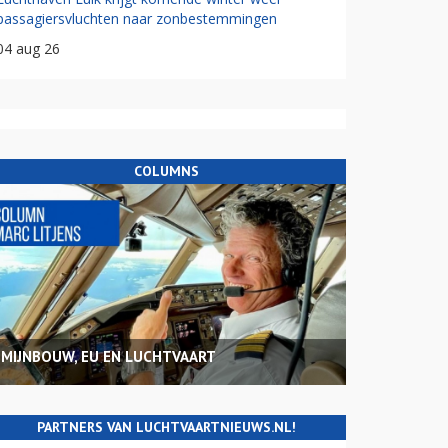
passagiersvluchten naar zonbestemmingen
04 aug 26
COLUMNS
MIJNBOUW, EU EN LUCHTVAART
PARTNERS VAN LUCHTVAARTNIEUWS.NL!