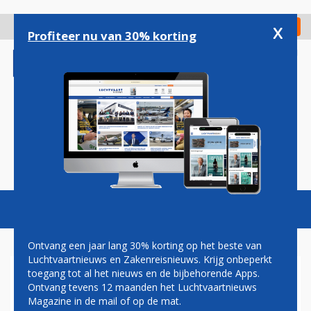
Overslaan
en
x
Digitaal Magazine
Registreer
Check in
naar
Profiteer nu van 30% korting
de
inhoud
gaan
Magazine
Podcasts
Vacatures
Toggl
naviga
Ontvang een jaar lang 30% korting op het beste van
Luchtvaartnieuws en Zakenreisnieuws. Krijg onbeperkt
toegang tot al het nieuws en de bijbehorende Apps.
ICELANDAIR EN EASYJET
Ontvang tevens 12 maanden het Luchtvaartnieuws
GAAN SAMENWERKEN OP
Magazine in de mail of op de mat.