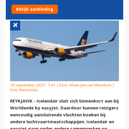
SCHIPHOL
Bekijk aanbieding
10 september 2020 - 7:41 | Door:
Klaas-Jan van Woerkom
|
Foto: Reismedia
REYKJAVIK - Icelandair sluit zich binnenkort aan bij
Worldwide by easyJet. Daardoor kunnen reizigers
eenvoudig aansluitende vluchten boeken bij
andere luchtvaartmaatschappijen. Icelandair en
easyJet gaan onder andere samenwerken op