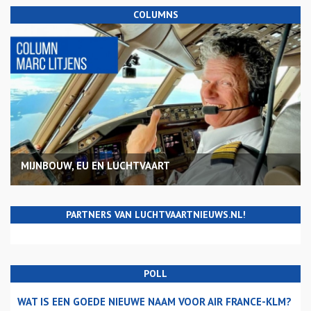
COLUMNS
MIJNBOUW, EU EN LUCHTVAART
PARTNERS VAN LUCHTVAARTNIEUWS.NL!
POLL
WAT IS EEN GOEDE NIEUWE NAAM VOOR AIR FRANCE-KLM?