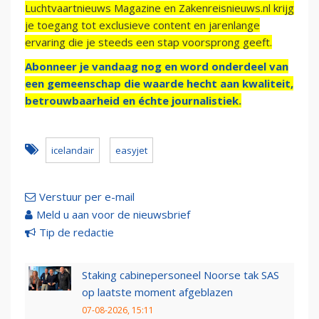
Luchtvaartnieuws Magazine en Zakenreisnieuws.nl krijg
je toegang tot exclusieve content en jarenlange
ervaring die je steeds een stap voorsprong geeft.
Abonneer je vandaag nog en word onderdeel van
een gemeenschap die waarde hecht aan kwaliteit,
betrouwbaarheid en échte journalistiek.
icelandair
easyjet
Verstuur per e-mail
Meld u aan voor de nieuwsbrief
Tip de redactie
Staking cabinepersoneel Noorse tak SAS
op laatste moment afgeblazen
07-08-2026, 15:11