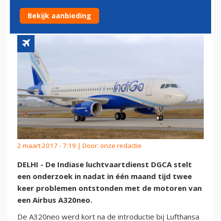
A320NEO
Bekijk aanbieding
2 maart 2017 - 7:19 | Door:
onze redactie
DELHI - De Indiase luchtvaartdienst DGCA stelt
een onderzoek in nadat in één maand tijd twee
keer problemen ontstonden met de motoren van
een Airbus A320neo.
De A320neo werd kort na de introductie bij Lufthansa