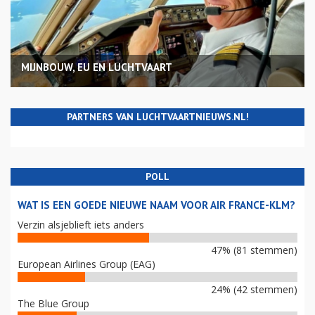
MIJNBOUW, EU EN LUCHTVAART
PARTNERS VAN LUCHTVAARTNIEUWS.NL!
POLL
WAT IS EEN GOEDE NIEUWE NAAM VOOR AIR FRANCE-KLM?
Verzin alsjeblieft iets anders
47% (81 stemmen)
European Airlines Group (EAG)
24% (42 stemmen)
The Blue Group