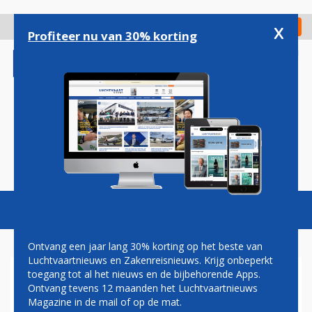
Overslaan
en
x
Digitaal Magazine
Registreer
Check in
naar
Profiteer nu van 30% korting
de
inhoud
gaan
Magazine
Podcasts
Vacatures
Toggl
naviga
Ontvang een jaar lang 30% korting op het beste van
Luchtvaartnieuws en Zakenreisnieuws. Krijg onbeperkt
toegang tot al het nieuws en de bijbehorende Apps.
INDIA ONDERZOEKT
Ontvang tevens 12 maanden het Luchtvaartnieuws
PROBLEMEN MET AIRBUS
Magazine in de mail of op de mat.