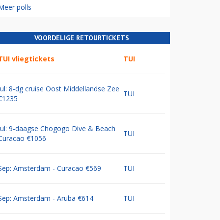
Meer polls
VOORDELIGE RETOURTICKETS
TUI vliegtickets
TUI
Jul: 8-dg cruise Oost Middellandse Zee
TUI
€1235
Jul: 9-daagse Chogogo Dive & Beach
TUI
Curacao €1056
Sep: Amsterdam - Curacao €569
TUI
Sep: Amsterdam - Aruba €614
TUI