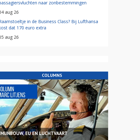
passagiersvluchten naar zonbestemmingen
04 aug 26
Raamstoeltje in de Business Class? Bij Lufthansa
kost dat 170 euro extra
05 aug 26
COLUMNS
MIJNBOUW, EU EN LUCHTVAART