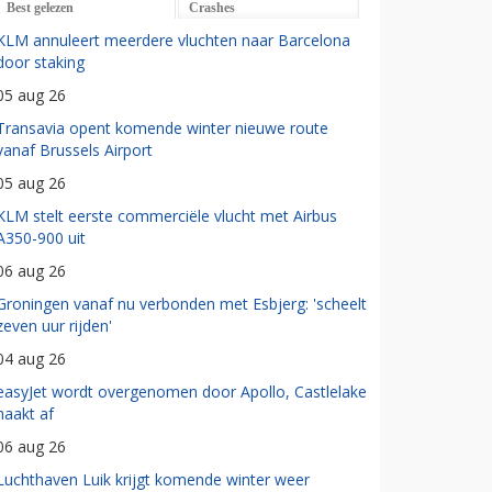
Best gelezen
Crashes
KLM annuleert meerdere vluchten naar Barcelona
door staking
05 aug 26
Transavia opent komende winter nieuwe route
vanaf Brussels Airport
05 aug 26
KLM stelt eerste commerciële vlucht met Airbus
A350-900 uit
06 aug 26
Groningen vanaf nu verbonden met Esbjerg: 'scheelt
zeven uur rijden'
04 aug 26
easyJet wordt overgenomen door Apollo, Castlelake
haakt af
06 aug 26
Luchthaven Luik krijgt komende winter weer