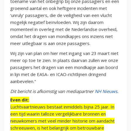
toename van het onbegrip bij onze passagiers en een
groeiend aantal en ook heftigere incidenten met
‘unruly’ passagiers, die de veiligheid van een vlucht
mogelijk negatief beïnvloeden. Wij zijn daarom
momenteel in overleg met de Nederlandse overheid,
omdat het dragen van mondkapjes ons inziens niet
meer uitlegbaar is aan onze passagiers.
Wij zijn van plan om hier met ingang van 23 maart niet
meer op toe te zien. In plaats daarvan zullen we onze
passagiers het dragen van een mondkapje aan boord
in lijn met de EASA- en ICAO-richtlijnen dringend
aanbevelen."
Dit bericht is afkomstig van mediapartner
NH Nieuws
.
Even dit:
Luchtvaartnieuws bestaat inmiddels bijna 25 jaar. In
een tijd waarin talloze vergelijkbare bronnen en
nieuwkomers met veel minder historie om aandacht
schreeuwen, is het belangrijk om betrouwbare