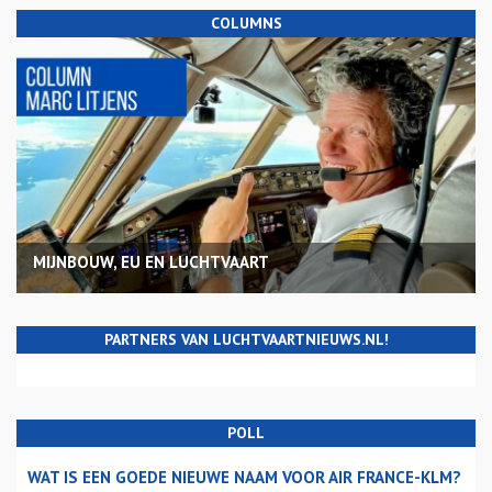
COLUMNS
MIJNBOUW, EU EN LUCHTVAART
PARTNERS VAN LUCHTVAARTNIEUWS.NL!
POLL
WAT IS EEN GOEDE NIEUWE NAAM VOOR AIR FRANCE-KLM?