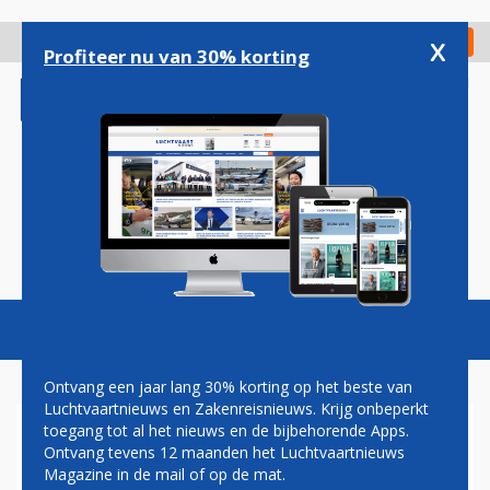
Overslaan
en
x
Digitaal Magazine
Registreer
Check in
naar
Profiteer nu van 30% korting
de
inhoud
gaan
Magazine
Podcasts
Vacatures
Toggl
naviga
Ontvang een jaar lang 30% korting op het beste van
Luchtvaartnieuws en Zakenreisnieuws. Krijg onbeperkt
toegang tot al het nieuws en de bijbehorende Apps.
KLM, TRANSAVIA EN TUI
Ontvang tevens 12 maanden het Luchtvaartnieuws
STOPPEN MET HANDHAVING
Magazine in de mail of op de mat.