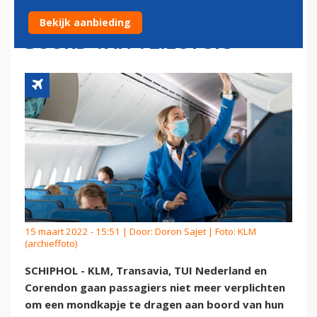
MONDKAPJESPLICHT AAN
Bekijk aanbieding
BOORD VAN VLIEGTUIG
15 maart 2022 - 15:51 | Door:
Doron Sajet
| Foto: KLM
(archieffoto)
SCHIPHOL - KLM, Transavia, TUI Nederland en
Corendon gaan passagiers niet meer verplichten
om een mondkapje te dragen aan boord van hun