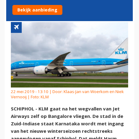
BANGALORE
Bekijk aanbieding
22 mei 2019 - 13:10 | Door:
Klaas-Jan van Woerkom en Niek
Vernooij
| Foto: KLM
SCHIPHOL - KLM gaat na het wegvallen van Jet
Airways zelf op Bangalore vliegen. De stad in de
Zuid-Indiase staat Karnataka wordt met ingang
van het nieuwe winterseizoen rechtstreeks
aangevlogen vanaf Schiphol. Dat meldt Harm