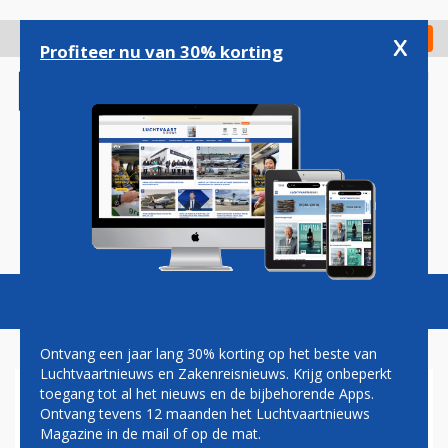
Overslaan
en
x
Digitaal Magazine
Registreer
Check in
naar
Profiteer nu van 30% korting
de
inhoud
gaan
Magazine
Podcasts
Vacatures
Toggl
naviga
Ontvang een jaar lang 30% korting op het beste van
Luchtvaartnieuws en Zakenreisnieuws. Krijg onbeperkt
toegang tot al het nieuws en de bijbehorende Apps.
KLM VLIEGT NA WEGVALLEN
Ontvang tevens 12 maanden het Luchtvaartnieuws
JET AIRWAYS ZELF OP
Magazine in de mail of op de mat.