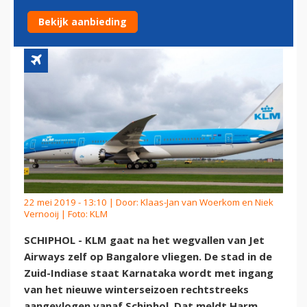
BANGALORE
Bekijk aanbieding
22 mei 2019 - 13:10 | Door:
Klaas-Jan van Woerkom en Niek
Vernooij
| Foto: KLM
SCHIPHOL - KLM gaat na het wegvallen van Jet
Airways zelf op Bangalore vliegen. De stad in de
Zuid-Indiase staat Karnataka wordt met ingang
van het nieuwe winterseizoen rechtstreeks
aangevlogen vanaf Schiphol. Dat meldt Harm