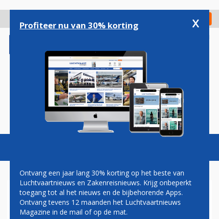
Overslaan
en
x
Digitaal Magazine
Registreer
Check in
naar
Profiteer nu van 30% korting
de
inhoud
gaan
Magazine
Podcasts
Vacatures
Toggl
naviga
Ontvang een jaar lang 30% korting op het beste van
Luchtvaartnieuws en Zakenreisnieuws. Krijg onbeperkt
toegang tot al het nieuws en de bijbehorende Apps.
KLM VLIEGT NA WEGVALLEN
Ontvang tevens 12 maanden het Luchtvaartnieuws
JET AIRWAYS ZELF OP
Magazine in de mail of op de mat.