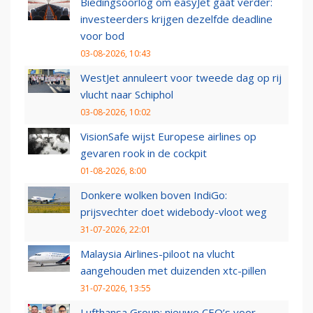
Biedingsoorlog om easyJet gaat verder:
investeerders krijgen dezelfde deadline
voor bod
03-08-2026, 10:43
WestJet annuleert voor tweede dag op rij
vlucht naar Schiphol
03-08-2026, 10:02
VisionSafe wijst Europese airlines op
gevaren rook in de cockpit
01-08-2026, 8:00
Donkere wolken boven IndiGo:
prijsvechter doet widebody-vloot weg
31-07-2026, 22:01
Malaysia Airlines-piloot na vlucht
aangehouden met duizenden xtc-pillen
31-07-2026, 13:55
Lufthansa Group: nieuwe CEO’s voor