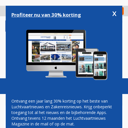
Overslaan
en
x
Digitaal Magazine
Registreer
Check in
naar
Profiteer nu van 30% korting
de
inhoud
gaan
Magazine
Podcasts
Vacatures
Toggl
naviga
Ontvang een jaar lang 30% korting op het beste van
Luchtvaartnieuws en Zakenreisnieuws. Krijg onbeperkt
toegang tot al het nieuws en de bijbehorende Apps.
KLM WIL COMPENSATIE
Ontvang tevens 12 maanden het Luchtvaartnieuws
VOOR GEMISTE INKOMSTEN
Magazine in de mail of op de mat.