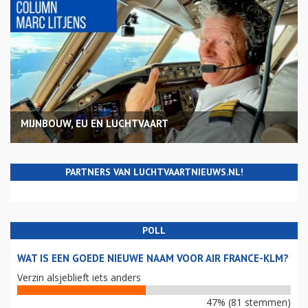
MIJNBOUW, EU EN LUCHTVAART
PARTNERS VAN LUCHTVAARTNIEUWS.NL!
POLL
WAT IS EEN GOEDE NIEUWE NAAM VOOR AIR FRANCE-KLM?
Verzin alsjeblieft iets anders
47% (81 stemmen)