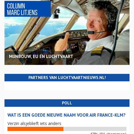
MIJNBOUW, EU EN LUCHTVAART
PARTNERS VAN LUCHTVAARTNIEUWS.NL!
POLL
WAT IS EEN GOEDE NIEUWE NAAM VOOR AIR FRANCE-KLM?
Verzin alsjeblieft iets anders