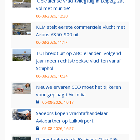
'Oekraïense vrachtvliegtuig in Leipzig zat
vol met munitie'
06-08-2026, 12:20
KLM stelt eerste commerciële vlucht met
Airbus A350-900 uit
06-08-2026, 11:17
TUI breidt uit op ABC-eilanden: volgend
jaar meer rechtstreekse vluchten vanaf
Schiphol
06-08-2026, 10:24
Nieuwe ervaren CEO moet het tij keren
voor geplaagd Air India
06-08-2026, 10:17
Saoedi’s kopen vrachtafhandelaar
Aviapartner op Luik Airport
05-08-2026, 16:57
Raamstoeltje in de Business Class? Bij