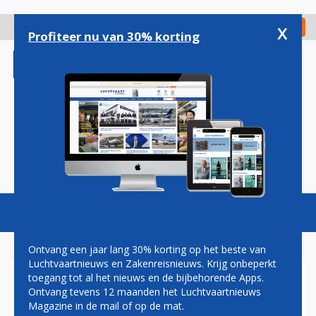
Overslaan
en
x
Digitaal Magazine
Registreer
Check in
naar
Profiteer nu van 30% korting
de
inhoud
gaan
Magazine
Podcasts
Vacatures
Toggl
naviga
Ontvang een jaar lang 30% korting op het beste van
Luchtvaartnieuws en Zakenreisnieuws. Krijg onbeperkt
toegang tot al het nieuws en de bijbehorende Apps.
LUCHTVAARTNIEUWS
Ontvang tevens 12 maanden het Luchtvaartnieuws
PODCAST: OP ZOEK NAAR
Magazine in de mail of op de mat.