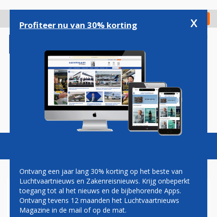
Overslaan
en
x
Digitaal Magazine
Registreer
Check in
naar
Profiteer nu van 30% korting
de
inhoud
gaan
Magazine
Podcasts
Vacatures
Toggl
naviga
Ontvang een jaar lang 30% korting op het beste van
Luchtvaartnieuws en Zakenreisnieuws. Krijg onbeperkt
toegang tot al het nieuws en de bijbehorende Apps.
'LUFTHANSA 747-TIJDPERK
Ontvang tevens 12 maanden het Luchtvaartnieuws
OP TWENTE AIRPORT
Magazine in de mail of op de mat.