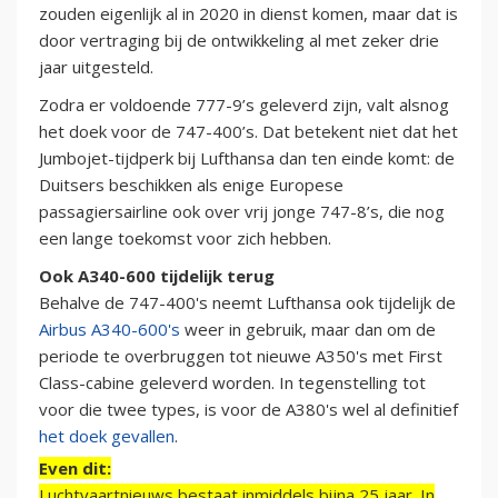
zouden eigenlijk al in 2020 in dienst komen, maar dat is
door vertraging bij de ontwikkeling al met zeker drie
jaar uitgesteld.
Zodra er voldoende 777-9’s geleverd zijn, valt alsnog
het doek voor de 747-400’s. Dat betekent niet dat het
Jumbojet-tijdperk bij Lufthansa dan ten einde komt: de
Duitsers beschikken als enige Europese
passagiersairline ook over vrij jonge 747-8’s, die nog
een lange toekomst voor zich hebben.
Ook A340-600 tijdelijk terug
Behalve de 747-400's neemt Lufthansa ook tijdelijk de
Airbus A340-600's
weer in gebruik, maar dan om de
periode te overbruggen tot nieuwe A350's met First
Class-cabine geleverd worden. In tegenstelling tot
voor die twee types, is voor de A380's wel al definitief
het doek gevallen
.
Even dit:
Luchtvaartnieuws bestaat inmiddels bijna 25 jaar. In