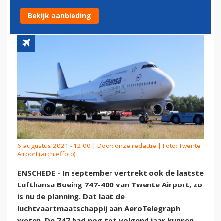
BINNENKORT VOORBIJ'
Bekijk aanbieding
6 augustus 2021 - 12:00 | Door:
onze redactie
| Foto: Twente
Airport (archieffoto)
ENSCHEDE - In september vertrekt ook de laatste
Lufthansa Boeing 747-400 van Twente Airport, zo
is nu de planning. Dat laat de
luchtvaartmaatschappij aan AeroTelegraph
weten. De 747 had nog tot volgend jaar kunnen