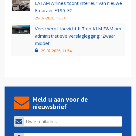
LATAM Airlines toont interieur van nieuwe
Embraer E195-E2
29-07-2026, 13:34
Verscherpt toezicht ILT op KLM E&M om
administratieve verslaglegging: ‘Zwaar
middel’
29-07-2026, 11:54
Meld u aan voor de
nieuwsbrief