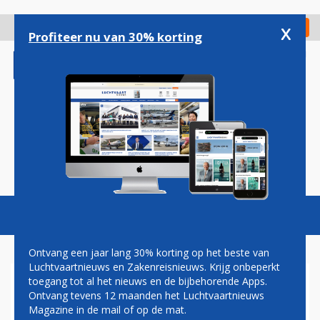
Overslaan
en
x
Digitaal Magazine
Registreer
Check in
naar
Profiteer nu van 30% korting
de
inhoud
gaan
Magazine
Podcasts
Vacatures
Toggl
naviga
Ontvang een jaar lang 30% korting op het beste van
Luchtvaartnieuws en Zakenreisnieuws. Krijg onbeperkt
toegang tot al het nieuws en de bijbehorende Apps.
MALAYSIA AIRLINES
Ontvang tevens 12 maanden het Luchtvaartnieuws
BEVESTIGD ALS DEELNEMER
Magazine in de mail of op de mat.