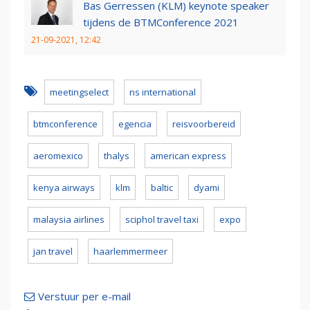
Bas Gerressen (KLM) keynote speaker
tijdens de BTMConference 2021
21-09-2021, 12:42
meetingselect
ns international
btmconference
egencia
reisvoorbereid
aeromexico
thalys
american express
kenya airways
klm
baltic
dyami
malaysia airlines
sciphol travel taxi
expo
jan travel
haarlemmermeer
Verstuur per e-mail