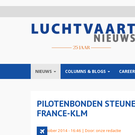
Overslaan
en
naar
de
inhoud
gaan
NIEUWS
COLUMNS & BLOGS
CAREER
PILOTENBONDEN STEUNE
FRANCE-KLM
29 oktober 2014 - 16:46 | Door:
onze redactie