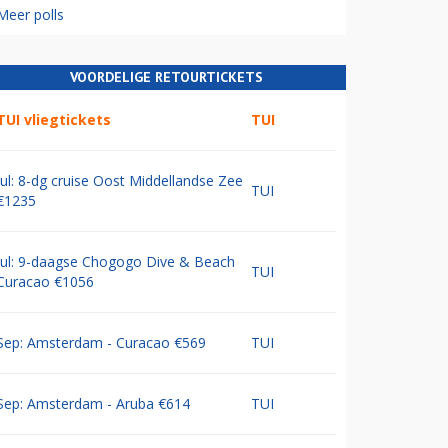
Meer polls
VOORDELIGE RETOURTICKETS
TUI vliegtickets
TUI
Jul: 8-dg cruise Oost Middellandse Zee
TUI
€1235
Jul: 9-daagse Chogogo Dive & Beach
TUI
Curacao €1056
Sep: Amsterdam - Curacao €569
TUI
Sep: Amsterdam - Aruba €614
TUI