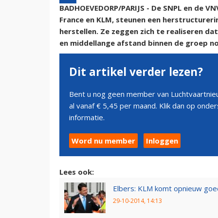
BADHOEVEDORP/PARIJS - De SNPL en de VNV, 
France en KLM, steunen een herstructureri
herstellen. Ze zeggen zich te realiseren d
en middellange afstand binnen de groep no
Dit artikel verder lezen?
Bent u nog geen member van Luchtvaartnieu
al vanaf € 5,45 per maand. Klik dan op ond
informatie.
Word nu member
Inloggen
Lees ook:
Elbers: KLM komt opnieuw goed
29-10-2014, 14:13