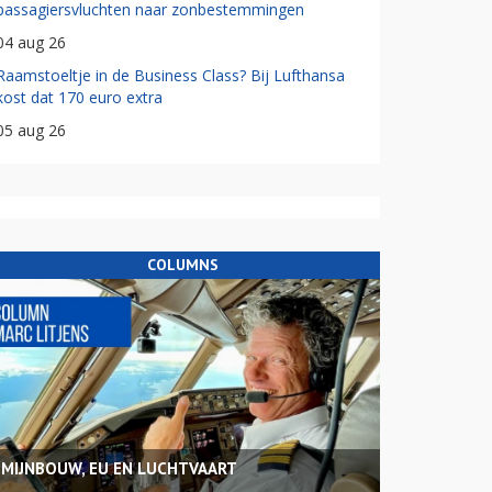
passagiersvluchten naar zonbestemmingen
04 aug 26
Raamstoeltje in de Business Class? Bij Lufthansa
kost dat 170 euro extra
05 aug 26
COLUMNS
MIJNBOUW, EU EN LUCHTVAART