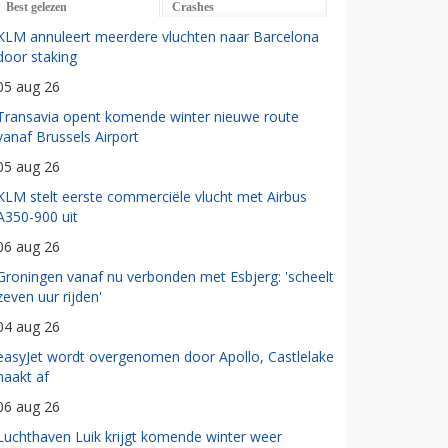
Best gelezen
Crashes
KLM annuleert meerdere vluchten naar Barcelona
door staking
05 aug 26
Transavia opent komende winter nieuwe route
vanaf Brussels Airport
05 aug 26
KLM stelt eerste commerciële vlucht met Airbus
A350-900 uit
06 aug 26
Groningen vanaf nu verbonden met Esbjerg: 'scheelt
zeven uur rijden'
04 aug 26
easyJet wordt overgenomen door Apollo, Castlelake
haakt af
06 aug 26
Luchthaven Luik krijgt komende winter weer