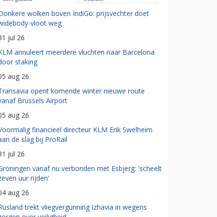
Donkere wolken boven IndiGo: prijsvechter doet
widebody-vloot weg
31 jul 26
KLM annuleert meerdere vluchten naar Barcelona
door staking
05 aug 26
Transavia opent komende winter nieuwe route
vanaf Brussels Airport
05 aug 26
Voormalig financieel directeur KLM Erik Swelheim
aan de slag bij ProRail
31 jul 26
Groningen vanaf nu verbonden met Esbjerg: 'scheelt
zeven uur rijden'
04 aug 26
Rusland trekt vliegvergunning Izhavia in wegens
zorgen over veiligheid