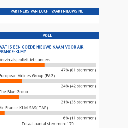
PARTNERS VAN LUCHTVAARTNIEUWS.NL!
POLL
WAT IS EEN GOEDE NIEUWE NAAM VOOR AIR
FRANCE-KLM?
Verzin alsjeblieft iets anders
47% (81 stemmen)
European Airlines Group (EAG)
24% (42 stemmen)
The Blue Group
21% (36 stemmen)
Air-France-KLM-SAS(-TAP)
6% (11 stemmen)
Totaal aantal stemmen: 170