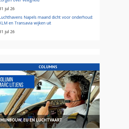
31 jul 26
Luchthavens Napels maand dicht voor onderhoud:
KLM en Transavia wijken uit
31 jul 26
COLUMNS
MIJNBOUW, EU EN LUCHTVAART