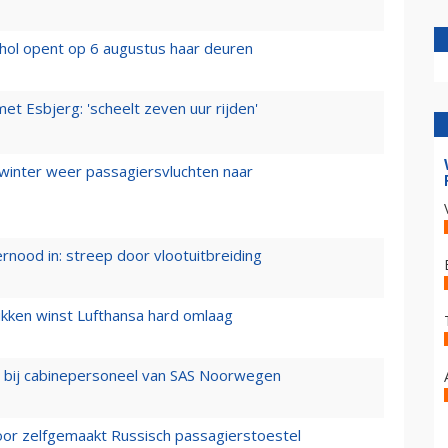
hol opent op 6 augustus haar deuren
t Esbjerg: 'scheelt zeven uur rijden'
 winter weer passagiersvluchten naar
ernood in: streep door vlootuitbreiding
ukken winst Lufthansa hard omlaag
 bij cabinepersoneel van SAS Noorwegen
voor zelfgemaakt Russisch passagierstoestel