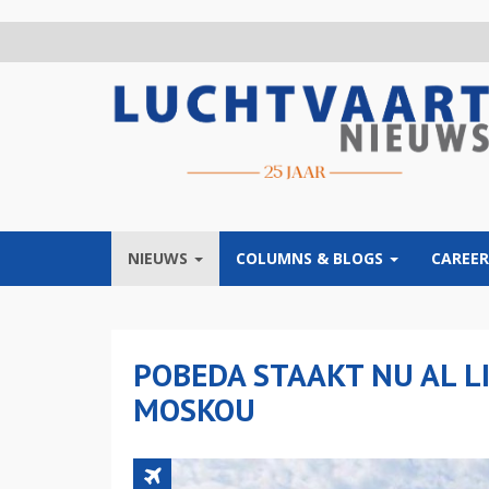
Overslaan
en
naar
de
inhoud
gaan
NIEUWS
COLUMNS & BLOGS
CAREER
POBEDA STAAKT NU AL L
MOSKOU