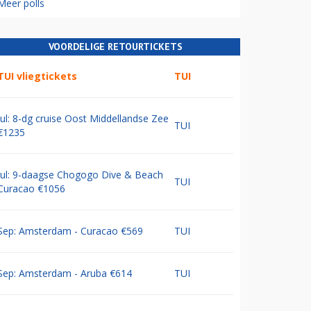
Meer polls
VOORDELIGE RETOURTICKETS
TUI vliegtickets
TUI
Jul: 8-dg cruise Oost Middellandse Zee
TUI
€1235
Jul: 9-daagse Chogogo Dive & Beach
TUI
Curacao €1056
Sep: Amsterdam - Curacao €569
TUI
Sep: Amsterdam - Aruba €614
TUI