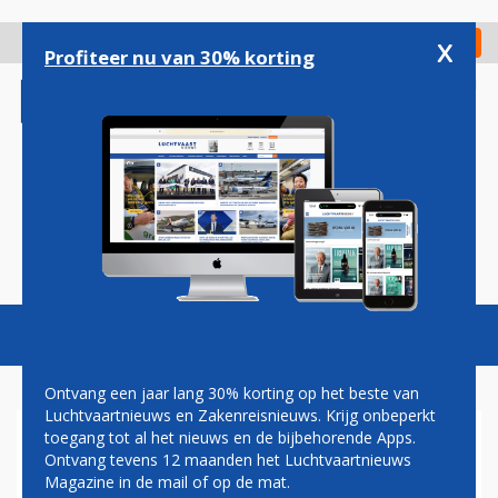
Overslaan
en
x
Digitaal Magazine
Registreer
Check in
naar
Profiteer nu van 30% korting
de
inhoud
gaan
Magazine
Podcasts
Vacatures
Toggl
naviga
Ontvang een jaar lang 30% korting op het beste van
Luchtvaartnieuws en Zakenreisnieuws. Krijg onbeperkt
toegang tot al het nieuws en de bijbehorende Apps.
PRIJSVECHTER LEVEL
Ontvang tevens 12 maanden het Luchtvaartnieuws
VERNOEMT AIRBUS NAAR
Magazine in de mail of op de mat.