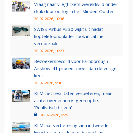
Vraag naar vliegtickets wereldwijd onder
druk door oorlog in het Midden-Oosten
30-07-2026, 10:36
SWISS-Airbus A330 wijkt uit nadat
koptelefoonoplader rook in cabine
veroorzaakt
30-07-2026, 10:23
Bezoekersrecord voor Farnborough
Airshow: 41 procent meer dan de vorige
keer
30-07-2026, 9:30
KLM ziet resultaten verbeteren, maar
achteroverleunen is geen optie:
‘Realistisch blijven’
30-07-2026, 9:29
KLM laat verbetering zien in tweede
kwartaal, maar de weg is nog lang