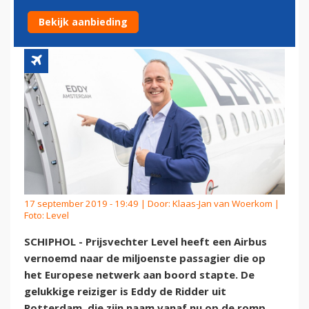
NEDERLANDSE PASSAGIER
Bekijk aanbieding
17 september 2019 - 19:49 | Door:
Klaas-Jan van Woerkom
|
Foto: Level
SCHIPHOL - Prijsvechter Level heeft een Airbus
vernoemd naar de miljoenste passagier die op
het Europese netwerk aan boord stapte. De
gelukkige reiziger is Eddy de Ridder uit
Rotterdam, die zijn naam vanaf nu op de romp