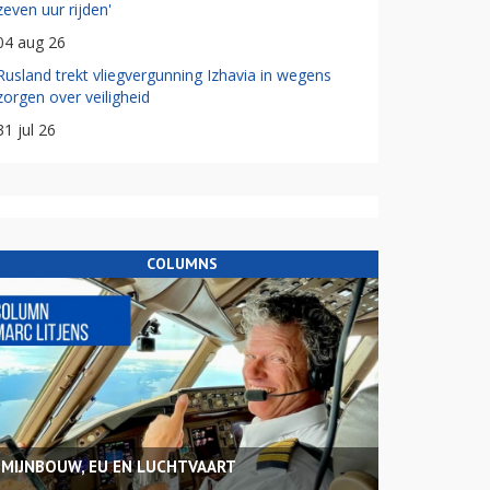
zeven uur rijden'
04 aug 26
Rusland trekt vliegvergunning Izhavia in wegens
zorgen over veiligheid
31 jul 26
COLUMNS
MIJNBOUW, EU EN LUCHTVAART