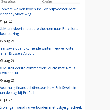
Best gelezen
Crashes
Donkere wolken boven IndiGo: prijsvechter doet
widebody-vloot weg
31 jul 26
KLM annuleert meerdere vluchten naar Barcelona
door staking
05 aug 26
Transavia opent komende winter nieuwe route
vanaf Brussels Airport
05 aug 26
KLM stelt eerste commerciële vlucht met Airbus
A350-900 uit
06 aug 26
Voormalig financieel directeur KLM Erik Swelheim
aan de slag bij ProRail
31 jul 26
Groningen vanaf nu verbonden met Esbjerg: 'scheelt