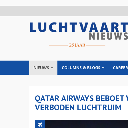
Overslaan
en
naar
de
inhoud
gaan
NIEUWS
COLUMNS & BLOGS
CAREER
QATAR AIRWAYS BEBOET
VERBODEN LUCHTRUIM