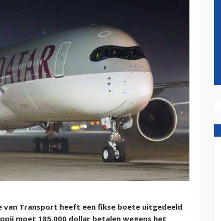
van Transport heeft een fikse boete uitgedeeld
ppij moet 185.000 dollar betalen wegens het