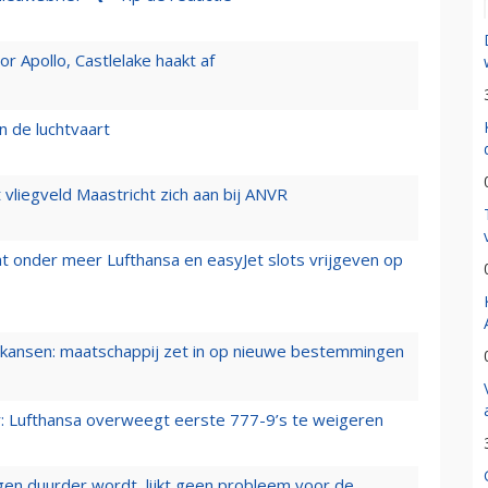
 Apollo, Castlelake haakt af
n de luchtvaart
t vliegveld Maastricht zich aan bij ANVR
t onder meer Lufthansa en easyJet slots vrijgeven op
ansen: maatschappij zet in op nieuwe bestemmingen
er: Lufthansa overweegt eerste 777-9’s te weigeren
iegen duurder wordt, lijkt geen probleem voor de