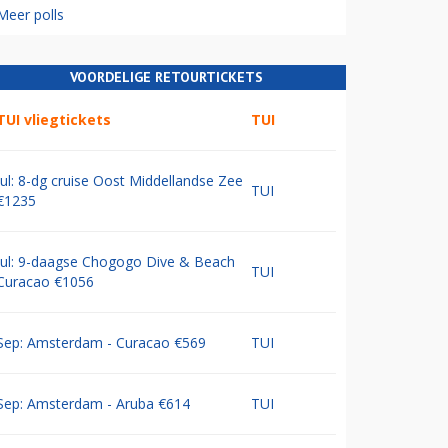
Meer polls
VOORDELIGE RETOURTICKETS
TUI vliegtickets
TUI
Jul: 8-dg cruise Oost Middellandse Zee
TUI
€1235
Jul: 9-daagse Chogogo Dive & Beach
TUI
Curacao €1056
Sep: Amsterdam - Curacao €569
TUI
Sep: Amsterdam - Aruba €614
TUI