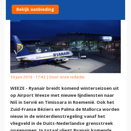
Bekijk aanbieding
10 juni 2016 - 17:42 | Door:
onze redactie
WEEZE - Ryanair breidt komend winterseizoen uit
op Airport Weeze met nieuwe lijndiensten naar
Niš in Servië en Timisoara in Roemenië. Ook het
Zuid-Franse Béziers en Palma de Mallorca worden
nieuw in de winterdienstregeling vanaf het
vliegveld in de Duits-Nederlandse grensstreek
opgenomen. In totaal vliegt Ryanair komende