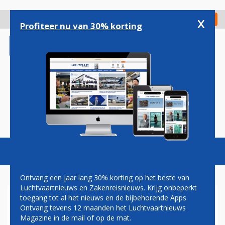
Overslaan
en
x
Digitaal Magazine
Registreer
Check in
naar
Profiteer nu van 30% korting
de
inhoud
gaan
Magazine
Podcasts
Vacatures
Toggl
naviga
Ontvang een jaar lang 30% korting op het beste van
Luchtvaartnieuws en Zakenreisnieuws. Krijg onbeperkt
toegang tot al het nieuws en de bijbehorende Apps.
RYANAIR VANAF WEEZE NAAR
Ontvang tevens 12 maanden het Luchtvaartnieuws
SERVIË EN ROEMENIË
Magazine in de mail of op de mat.