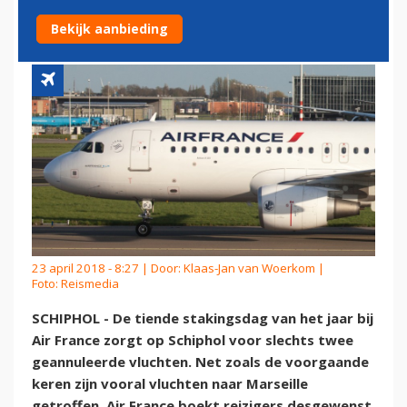
AIR FRANCE
Bekijk aanbieding
23 april 2018 - 8:27 | Door:
Klaas-Jan van Woerkom
|
Foto: Reismedia
SCHIPHOL - De tiende stakingsdag van het jaar bij
Air France zorgt op Schiphol voor slechts twee
geannuleerde vluchten. Net zoals de voorgaande
keren zijn vooral vluchten naar Marseille
getroffen. Air France boekt reizigers desgewenst