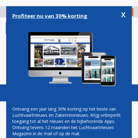
Overslaan
en
x
Digitaal Magazine
Registreer
Check in
naar
Profiteer nu van 30% korting
de
inhoud
gaan
Magazine
Podcasts
Vacatures
Toggl
naviga
Ontvang een jaar lang 30% korting op het beste van
Luchtvaartnieuws en Zakenreisnieuws. Krijg onbeperkt
toegang tot al het nieuws en de bijbehorende Apps.
SCHIPHOL: TWEE VLUCHTEN
Ontvang tevens 12 maanden het Luchtvaartnieuws
GESCHRAPT DOOR STAKING
Magazine in de mail of op de mat.