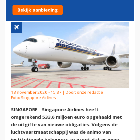
MET OBLIGATIES
Bekijk aanbieding
13 november 2020 - 15:37 | Door:
onze redactie
|
Foto: Singapore Airlines
SINGAPORE - Singapore Airlines heeft
omgerekend 533,6 miljoen euro opgehaald met
de uitgifte van nieuwe obligaties. Volgens de
luchtvaartmaatschappij was de animo van
institutionele beleggers zo groot dat er meer