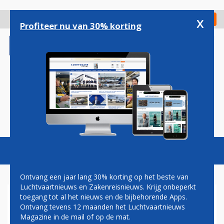
Overslaan
en
x
Digitaal Magazine
Registreer
Check in
naar
Profiteer nu van 30% korting
de
inhoud
gaan
Magazine
Podcasts
Vacatures
Toggl
naviga
Ontvang een jaar lang 30% korting op het beste van
Luchtvaartnieuws en Zakenreisnieuws. Krijg onbeperkt
toegang tot al het nieuws en de bijbehorende Apps.
SINGAPORE AIRLINES HAALT
Ontvang tevens 12 maanden het Luchtvaartnieuws
HONDERDEN MILJOENEN OP
Magazine in de mail of op de mat.