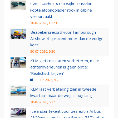
SWISS-Airbus A330 wijkt uit nadat
koptelefoonoplader rook in cabine
veroorzaakt
30-07-2026, 10:23
Bezoekersrecord voor Farnborough
Airshow: 41 procent meer dan de vorige
keer
30-07-2026, 9:30
KLM ziet resultaten verbeteren, maar
achteroverleunen is geen optie:
‘Realistisch blijven’
30-07-2026, 9:29
KLM laat verbetering zien in tweede
kwartaal, maar de weg is nog lang
30-07-2026, 8:22
Icelandair tekent voor zes extra Airbus
A320neo's om laatste Boeing 757's af te