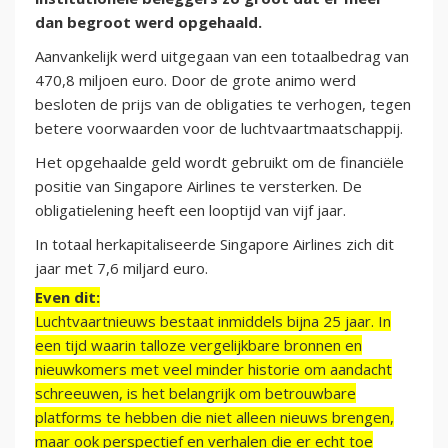
dan begroot werd opgehaald.
Aanvankelijk werd uitgegaan van een totaalbedrag van
470,8 miljoen euro. Door de grote animo werd
besloten de prijs van de obligaties te verhogen, tegen
betere voorwaarden voor de luchtvaartmaatschappij.
Het opgehaalde geld wordt gebruikt om de financiële
positie van Singapore Airlines te versterken. De
obligatielening heeft een looptijd van vijf jaar.
In totaal herkapitaliseerde Singapore Airlines zich dit
jaar met 7,6 miljard euro.
Even dit:
Luchtvaartnieuws bestaat inmiddels bijna 25 jaar. In
een tijd waarin talloze vergelijkbare bronnen en
nieuwkomers met veel minder historie om aandacht
schreeuwen, is het belangrijk om betrouwbare
platforms te hebben die niet alleen nieuws brengen,
maar ook perspectief en verhalen die er echt toe