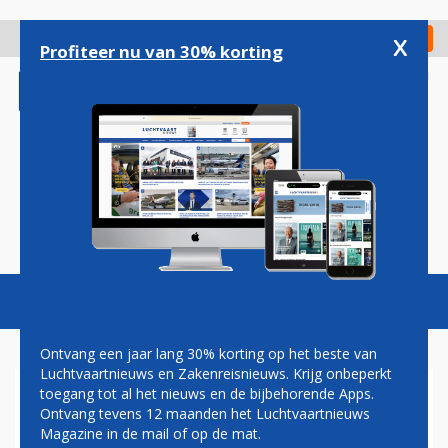
Overslaan
en
x
Digitaal Magazine
Registreer
Check in
naar
Profiteer nu van 30% korting
de
inhoud
gaan
Magazine
Podcasts
Vacatures
Toggl
naviga
Ontvang een jaar lang 30% korting op het beste van
Luchtvaartnieuws en Zakenreisnieuws. Krijg onbeperkt
toegang tot al het nieuws en de bijbehorende Apps.
SN BRUSSELS AIRLINES SLUIT
Ontvang tevens 12 maanden het Luchtvaartnieuws
CODE-SHARE AKKOORD MET
Magazine in de mail of op de mat.