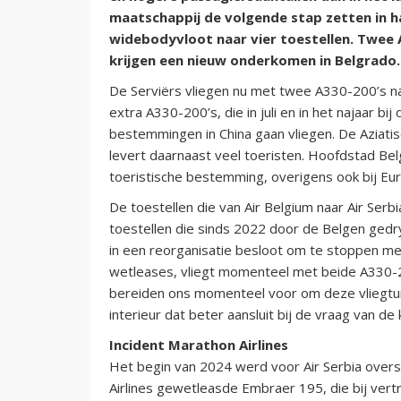
maatschappij de volgende stap zetten in h
widebodyvloot naar vier toestellen. Twee A
krijgen een nieuw onderkomen in Belgrado.
De Serviërs vliegen nu met twee A330-200’s na
extra A330-200’s, die in juli en in het najaar b
bestemmingen in China gaan vliegen. De Aziatis
levert daarnaast veel toeristen. Hoofdstad Belg
toeristische bestemming, overigens ook bij Eu
De toestellen die van Air Belgium naar Air Serb
toestellen die sinds 2022 door de Belgen gedry
in een reorganisatie besloot om te stoppen met 
wetleases, vliegt momenteel met beide A330-20
bereiden ons momenteel voor om deze vliegtu
interieur dat beter aansluit bij de vraag van d
Incident Marathon Airlines
Het begin van 2024 werd voor Air Serbia over
Airlines gewetleasde Embraer 195, die bij vert