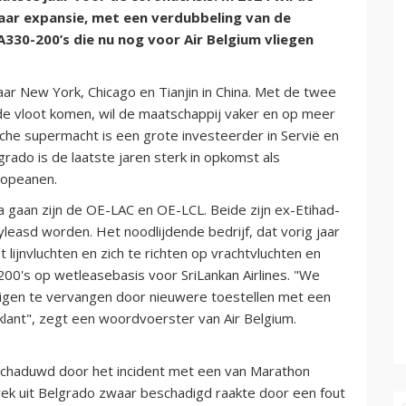
aar expansie, met een verdubbeling van de
330-200’s die nu nog voor Air Belgium vliegen
ar New York, Chicago en Tianjin in China. Met de twee
ij de vloot komen, wil de maatschappij vaker en op meer
che supermacht is een grote investeerder in Servië en
rado is de laatste jaren sterk in opkomst als
ropeanen.
ia gaan zijn de OE-LAC en OE-LCL. Beide zijn ex-Etihad-
leasd worden. Het noodlijdende bedrijf, dat vorig jaar
lijnvluchten en zich te richten op vrachtvluchten en
0's op wetleasebasis voor SriLankan Airlines. "We
igen te vervangen door nieuwere toestellen met een
e klant", zegt een woordvoerster van Air Belgium.
schaduwd door het incident met een van Marathon
rek uit Belgrado zwaar beschadigd raakte door een fout