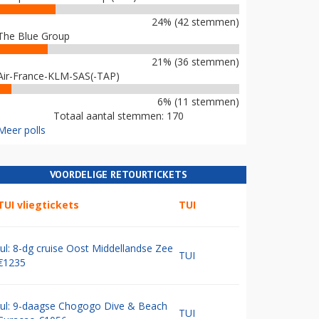
24% (42 stemmen)
The Blue Group
21% (36 stemmen)
Air-France-KLM-SAS(-TAP)
6% (11 stemmen)
Totaal aantal stemmen: 170
Meer polls
VOORDELIGE RETOURTICKETS
TUI vliegtickets
TUI
Jul: 8-dg cruise Oost Middellandse Zee
TUI
€1235
Jul: 9-daagse Chogogo Dive & Beach
TUI