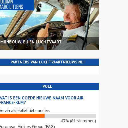
MIJNBOUW, EU EN LUCHTVAART
PARTNERS VAN LUCHTVAARTNIEUWS.NL!
POLL
WAT IS EEN GOEDE NIEUWE NAAM VOOR AIR
FRANCE-KLM?
Verzin alsjeblieft iets anders
47% (81 stemmen)
European Airlines Group (EAG)