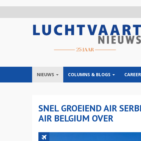
Overslaan
en
naar
de
inhoud
gaan
NIEUWS
COLUMNS & BLOGS
CAREER
SNEL GROEIEND AIR SERB
AIR BELGIUM OVER