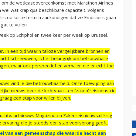
na om de wetleaseovereenkomst met Marathon Airlines
ia wel wat krap qua beschikbare capaciteit. Volgens
viërs op korte termijn aankondigen dat ze Embraers gaan
gat te vullen.
 week op Schiphol en twee keer per week op Brussel.
r. In een tijd waarin talloze vergelijkbare bronnen en
acht schreeuwen, is het belangrijk om betrouwbare
ngen, maar ook perspectief en verhalen die er echt toe
ieuws vind je die betrouwbaarheid. Onze toewijding aan
ijke nieuws over de luchtvaart- en (zaken)reisindustrie
raag een stap voor willen blijven.
Luchtvaartnieuws Magazine en Zakenreisnieuws.nl krijg
e ervaring die je steeds een stap voorsprong geeft.
el van een gemeenschap die waarde hecht aan