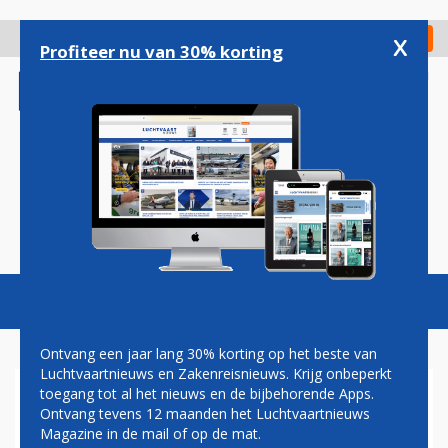
Overslaan
en
x
Digitaal Magazine
Registreer
Check in
naar
Profiteer nu van 30% korting
de
inhoud
gaan
Magazine
Podcasts
Vacatures
Toggl
naviga
Ontvang een jaar lang 30% korting op het beste van
Luchtvaartnieuws en Zakenreisnieuws. Krijg onbeperkt
toegang tot al het nieuws en de bijbehorende Apps.
'STAKING AIR FRANCE GAAT
Ontvang tevens 12 maanden het Luchtvaartnieuws
VOORLOPIG DOOR'
Magazine in de mail of op de mat.