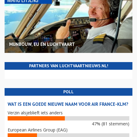
MIJNBOUW, EU EN LUCHTVAART
PARTNERS VAN LUCHTVAARTNIEUWS.NL!
POLL
WAT IS EEN GOEDE NIEUWE NAAM VOOR AIR FRANCE-KLM?
Verzin alsjeblieft iets anders
47% (81 stemmen)
European Airlines Group (EAG)